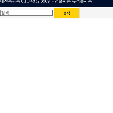
대전룸싸롱 O1O.4832.3589 대전풀싸롱 유성풀싸롱
검
색: