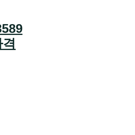
589
가격