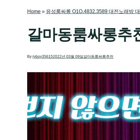
Home
»
유성룸싸롱 O1O.4832.3589 대전노래
갈마동룸싸롱추
By
ryboy35615
2022년 03월 09일
갈마동룸싸롱추천