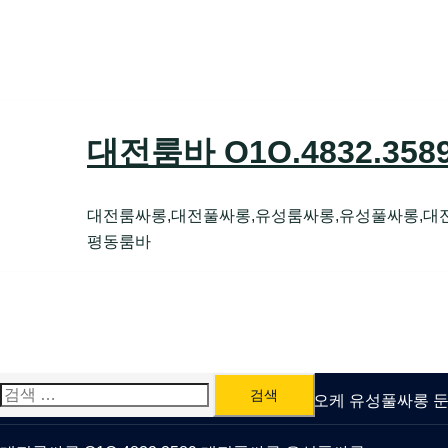
Skip
to
content
대전룸바 O1O.4832.35
대전룸싸롱,대전풀싸롱,유성룸싸롱,유성풀싸롱,대
평동룸바
검
유성룸싸롱 O1O.4832.3589 대전퍼블릭가라오케 유성풀싸롱
색: