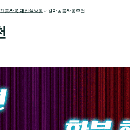
방 대전룸싸롱 대전풀싸롱
»
갈마동룸싸롱추천
천