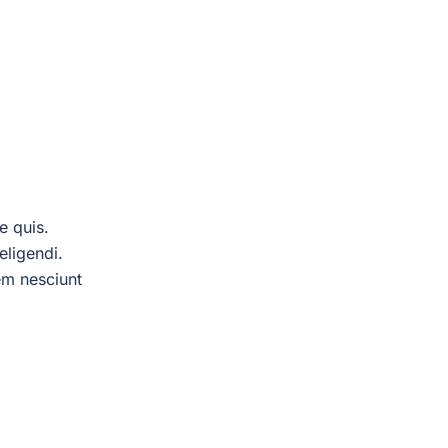
e quis.
eligendi.
em nesciunt