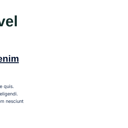
vel
 enim
e quis.
eligendi.
em nesciunt