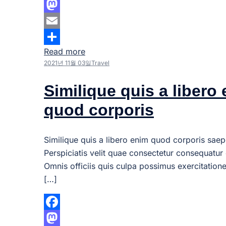
Facebook
Mastodon
Email
Read more
Share
2021년 11월 03일
Travel
Similique quis a libero
quod corporis
Similique quis a libero enim quod corporis saep
Perspiciatis velit quae consectetur consequatur 
Omnis officiis quis culpa possimus exercitation
[…]
Facebook