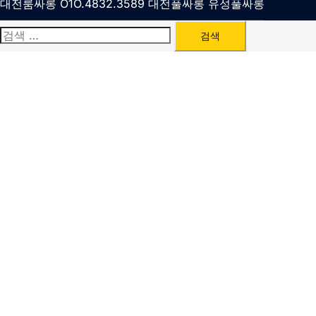
대전룸싸롱 O1O.4832.3589 대전풀싸롱 유성풀싸롱
검
색: