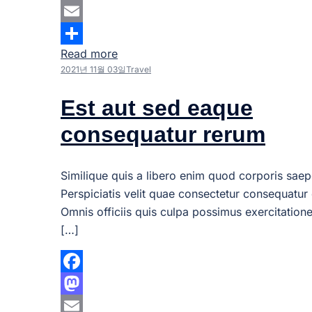
Mastodon
Email
Read more
Share
2021년 11월 03일
Travel
Est aut sed eaque
consequatur rerum
Similique quis a libero enim quod corporis saep
Perspiciatis velit quae consectetur consequatur 
Omnis officiis quis culpa possimus exercitation
[…]
Facebook
Mastodon