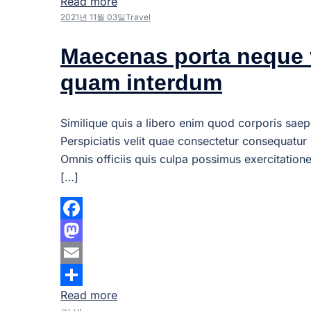
Read more
Share
2021년 11월 03일
Travel
Maecenas porta neque 
quam interdum
Similique quis a libero enim quod corporis saep
Perspiciatis velit quae consectetur consequatur 
Omnis officiis quis culpa possimus exercitation
[…]
Facebook
Mastodon
Email
Read more
Share