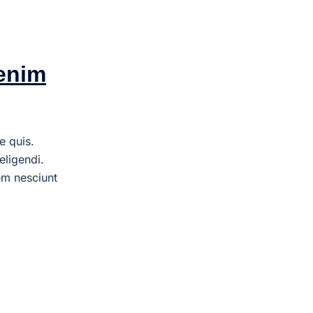
 enim
e quis.
eligendi.
em nesciunt