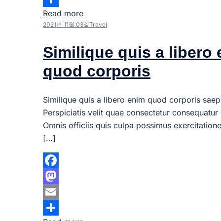
Read more
Share
2021년 11월 03일
Travel
Similique quis a libero
quod corporis
Similique quis a libero enim quod corporis saep
Perspiciatis velit quae consectetur consequatur 
Omnis officiis quis culpa possimus exercitation
[…]
Facebook
Mastodon
Email