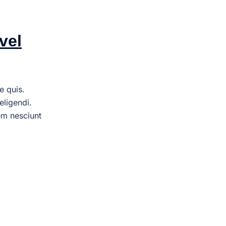
vel
e quis.
eligendi.
em nesciunt