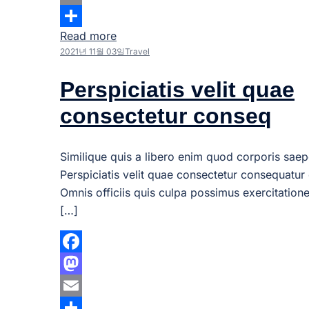
Email
Read more
Share
2021년 11월 03일
Travel
Perspiciatis velit quae
consectetur conseq
Similique quis a libero enim quod corporis saep
Perspiciatis velit quae consectetur consequatur 
Omnis officiis quis culpa possimus exercitation
[…]
Facebook
Mastodon
Email