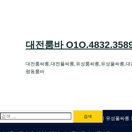
Skip
to
content
대전룸바 O1O.4832.35
대전룸싸롱,대전풀싸롱,유성룸싸롱,유성풀싸롱,대
평동룸바
검
유성룸싸롱 O1O.4832.3589 대전퍼블릭가라오케 유성풀싸
색: