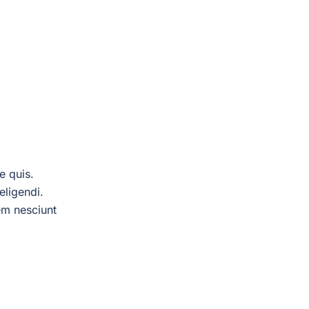
e quis.
eligendi.
em nesciunt