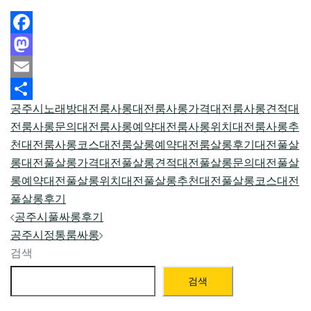
Facebook
Mastodon
Email
공주시노래방
대전룸사롱
대전룸사롱가격
대전룸사롱견적
대
Share
전룸사롱문의
대전룸사롱예약
대전룸사롱위치
대전룸사롱추
천
대전룸사롱코스
대전룸살롱예약
대전룸살롱후기
대전풀살
롱
대전풀살롱가격
대전풀살롱견적
대전풀살롱문의
대전풀살
롱예약
대전풀살롱위치
대전풀살롱추천
대전풀살롱코스
대전
풀살롱후기
Post
공주시풀싸롱후기
navigation
공주시정통룸싸롱
검색
검색