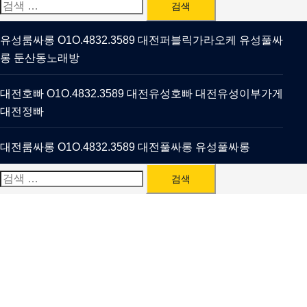
검
색:
유성룸싸롱 O1O.4832.3589 대전퍼블릭가라오케 유성풀싸
롱 둔산동노래방
대전호빠 O1O.4832.3589 대전유성호빠 대전유성이부가게
대전정빠
대전룸싸롱 O1O.4832.3589 대전풀싸롱 유성풀싸롱
검
색: