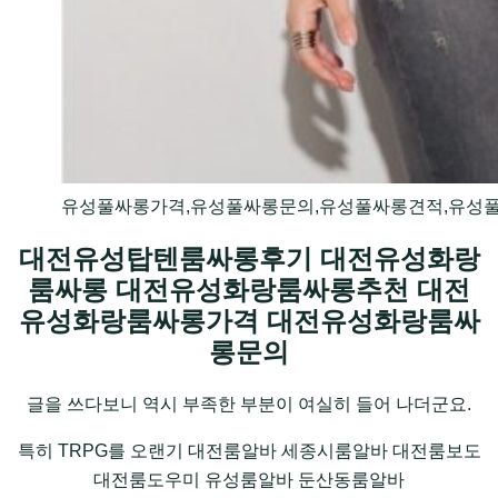
유성풀싸롱가격,유성풀싸롱문의,유성풀싸롱견적,유성
대전유성탑텐룸싸롱후기 대전유성화랑
룸싸롱 대전유성화랑룸싸롱추천 대전
유성화랑룸싸롱가격 대전유성화랑룸싸
롱문의
글을 쓰다보니 역시 부족한 부분이 여실히 들어 나더군요.
특히 TRPG를 오랜기 대전룸알바 세종시룸알바 대전룸보도
대전룸도우미 유성룸알바 둔산동룸알바