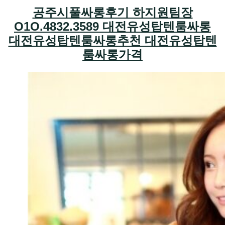
공주시풀싸롱후기 하지원팀장
O1O.4832.3589 대전유성탑텐룸싸롱
대전유성탑텐룸싸롱추천 대전유성탑텐
룸싸롱가격