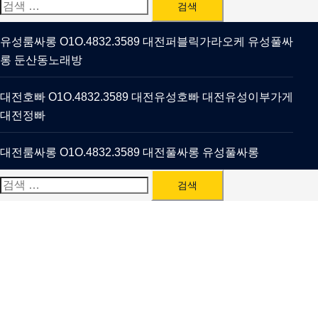
검
색:
유성룸싸롱 O1O.4832.3589 대전퍼블릭가라오케 유성풀싸
롱 둔산동노래방
대전호빠 O1O.4832.3589 대전유성호빠 대전유성이부가게
대전정빠
대전룸싸롱 O1O.4832.3589 대전풀싸롱 유성풀싸롱
검
색: