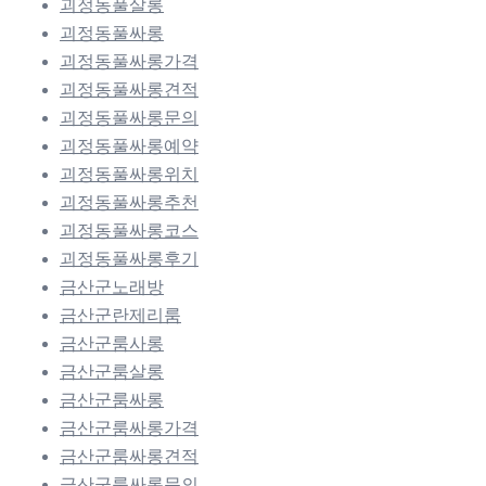
괴정동풀살롱
괴정동풀싸롱
괴정동풀싸롱가격
괴정동풀싸롱견적
괴정동풀싸롱문의
괴정동풀싸롱예약
괴정동풀싸롱위치
괴정동풀싸롱추천
괴정동풀싸롱코스
괴정동풀싸롱후기
금산군노래방
금산군란제리룸
금산군룸사롱
금산군룸살롱
금산군룸싸롱
금산군룸싸롱가격
금산군룸싸롱견적
금산군룸싸롱문의