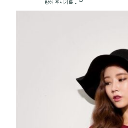
랑해 주시기를… ^^