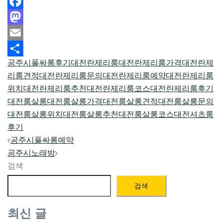
Facebook
Mastodon
Email
공주시풀싸롱후기
대전란제리룸
대전란제리룸가격
대전란제
Share
리룸견적
대전란제리룸문의
대전란제리룸예약
대전란제리룸
위치
대전란제리룸추천
대전란제리룸코스
대전란제리룸후기
대전룸살롱
대전룸살롱가격
대전룸살롱견적
대전룸살롱문의
대전룸살롱위치
대전룸살롱추천
대전룸살롱코스
대전셔츠룸
후기
Post
공주시풀싸롱예약
navigation
공주시노래방
검색
검색
최신 글