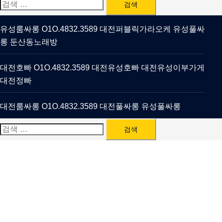
검
색:
유성룸싸롱 O1O.4832.3589 대전퍼블릭가라오케 유성풀싸
롱 둔산동노래방
대전호빠 O1O.4832.3589 대전유성호빠 대전유성이부가게
대전정빠
대전룸싸롱 O1O.4832.3589 대전풀싸롱 유성풀싸롱
검
색: