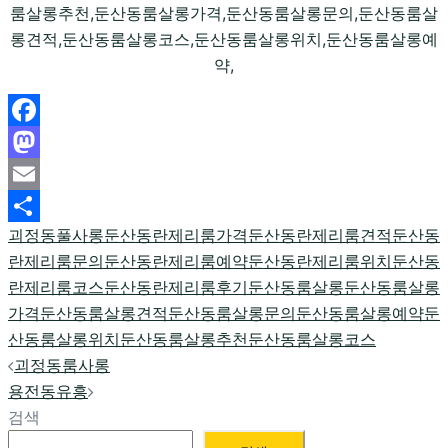
룸살롱추천,둔산동룸살롱가격,둔산동룸살롱문의,둔산동룸살
롱견적,둔산동룸살롱코스,둔산동룸살롱위치,둔산동룸살롱예
약,
Facebook
Mastodon
Email
괴정동풀사롱
둔산동란제리룸가격
둔산동란제리룸견적
둔산동
Share
란제리룸문의
둔산동란제리룸예약
둔산동란제리룸위치
둔산동
란제리룸코스
둔산동란제리룸후기
둔산동룸살롱
둔산동룸살롱
가격
둔산동룸살롱견적
둔산동룸살롱문의
둔산동룸살롱예약
둔
산동룸살롱위치
둔산동룸살롱추천
둔산동룸살롱코스
Post
괴정동룸사롱
navigation
용전동유흥
검색