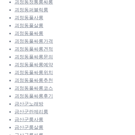
괴정동정통룸싸롱
괴정동퍼블릭룸
괴정동풀사롱
괴정동풀살롱
괴정동풀싸롱
괴정동풀싸롱가격
괴정동풀싸롱견적
괴정동풀싸롱문의
괴정동풀싸롱예약
괴정동풀싸롱위치
괴정동풀싸롱추천
괴정동풀싸롱코스
괴정동풀싸롱후기
금산군노래방
금산군란제리룸
금산군룸사롱
금산군룸살롱
금산군룸싸롱