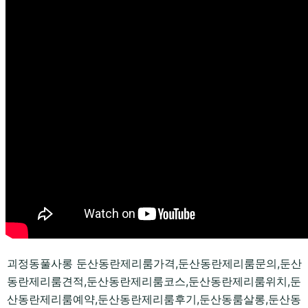
괴정동풀사롱 둔산동란제리룸가격,둔산동란제리룸문의,둔산
동란제리룸견적,둔산동란제리룸코스,둔산동란제리룸위치,둔
산동란제리룸예약,둔산동란제리룸후기,둔산동룸살롱,둔산동