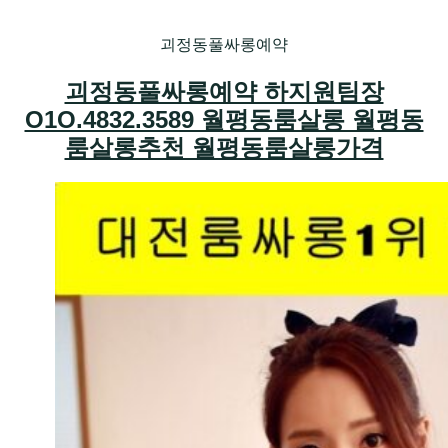
괴정동풀싸롱예약
괴정동풀싸롱예약 하지원팀장
O1O.4832.3589 월평동룸살롱 월평동
룸살롱추천 월평동룸살롱가격