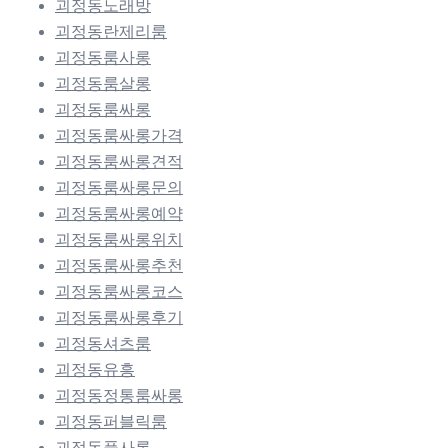
괴정동노래방
괴정동란제리룸
괴정동룸사롱
괴정동룸살롱
괴정동룸싸롱
괴정동룸싸롱가격
괴정동룸싸롱견적
괴정동룸싸롱문의
괴정동룸싸롱예약
괴정동룸싸롱위치
괴정동룸싸롱추천
괴정동룸싸롱코스
괴정동룸싸롱후기
괴정동셔츠룸
괴정동유흥
괴정동정통룸싸롱
괴정동퍼블릭룸
괴정동풀사롱