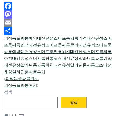
Facebook
Mastodon
Email
괴정동풀싸롱예약
대전유성스머프룸싸롱가격
대전유성스머
Share
프룸싸롱견적
대전유성스머프룸싸롱문의
대전유성스머프룸
싸롱예약
대전유성스머프룸싸롱위치
대전유성스머프룸싸롱
추천
대전유성스머프룸싸롱코스
대전유성알라딘룸싸롱예약
대전유성알라딘룸싸롱위치
대전유성알라딘룸싸롱코스
대전
유성알라딘룸싸롱후기
Post
괴정동풀싸롱위치
navigation
괴정동풀싸롱후기
검색
검색