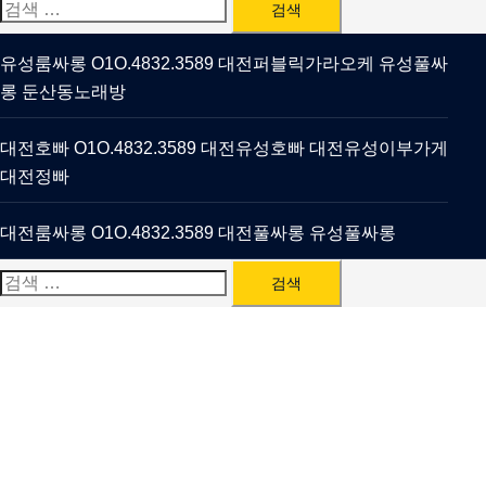
검
색:
유성룸싸롱 O1O.4832.3589 대전퍼블릭가라오케 유성풀싸
롱 둔산동노래방
대전호빠 O1O.4832.3589 대전유성호빠 대전유성이부가게
대전정빠
대전룸싸롱 O1O.4832.3589 대전풀싸롱 유성풀싸롱
검
색: