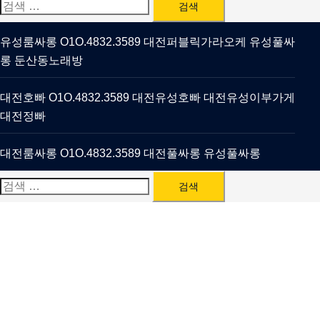
검
색:
유성룸싸롱 O1O.4832.3589 대전퍼블릭가라오케 유성풀싸
롱 둔산동노래방
대전호빠 O1O.4832.3589 대전유성호빠 대전유성이부가게
대전정빠
대전룸싸롱 O1O.4832.3589 대전풀싸롱 유성풀싸롱
검
색: