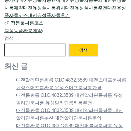
롱가격
대전유성풀사롱견적
대전유성풀사롱문의
대전유성풀
사롱예약
대전유성풀사롱위치
대전유성풀사롱추천
대전유성
풀사롱코스
대전유성풀사롱후기
Post
괴정동풀싸롱코스
navigation
괴정동풀싸롱예약
검색
검색
최신 글
대전알라딘룸싸롱 O1O.4832.3589 대전스머프룸싸롱
유성스머프룸싸롱 유성스머프룸싸롱가격
대전룸싸롱 O1O.4832.3589 대전알라딘룸싸롱 유성
알라딘룸싸롱 유성알라딘룸싸롱추천
대전룸싸롱 O1O.4832.3589 대전알라딘룸싸롱 대전
알라딘룸싸롱추천 대전알라딘룸싸롱문의
대전룸싸롱 O1O.4832.3589 대전퍼블릭룸싸롱 유성