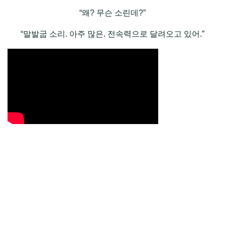
“왜? 무슨 소린데?”
“말발굽 소리. 아주 많은. 전속력으로 달려오고 있어.”