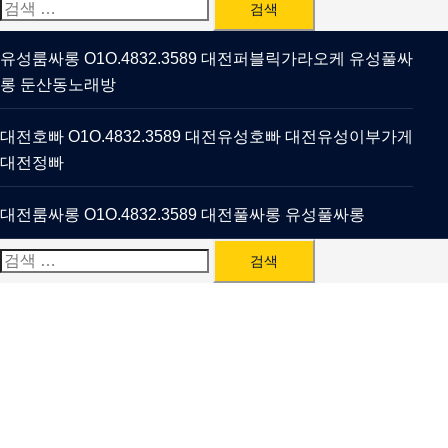
검
색:
유성룸싸롱 O1O.4832.3589 대전퍼블릭가라오케 유성풀싸
롱 둔산동노래방
대전호빠 O1O.4832.3589 대전유성호빠 대전유성이부가게
대전정빠
대전룸싸롱 O1O.4832.3589 대전풀싸롱 유성풀싸롱
검
색: