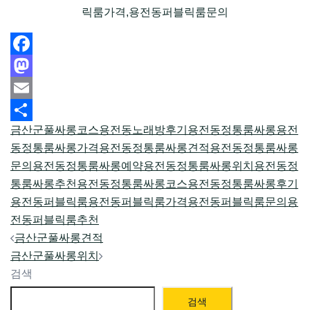
릭룸가격,용전동퍼블릭룸문의
Facebook
Mastodon
Email
금산군풀싸롱코스
용전동노래방후기
용전동정통룸싸롱
용전
Share
동정통룸싸롱가격
용전동정통룸싸롱견적
용전동정통룸싸롱
문의
용전동정통룸싸롱예약
용전동정통룸싸롱위치
용전동정
통룸싸롱추천
용전동정통룸싸롱코스
용전동정통룸싸롱후기
용전동퍼블릭룸
용전동퍼블릭룸가격
용전동퍼블릭룸문의
용
전동퍼블릭룸추천
Post
금산군풀싸롱견적
navigation
금산군풀싸롱위치
검색
검색