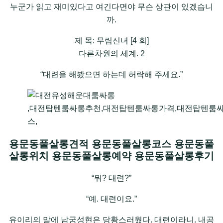
누군가 읽고 재미있다고 여긴다면야 무슨 상관이 있겠습니
까.
제 목: 무림신녀 [4 회]
다른차원의 세계. 2
“대련을 해봤으면 하는데 허락해 주세요.”
,대전탑텐룸싸롱추천,대전탑텐룸싸롱가격,대전탑텐룸
스,
용문동풀살롱견적 용문동풀살롱코스 용문동풀
살롱위치 용문동풀살롱예약 용문동풀살롱후기
“뭐? 대련?”
“예. 대련이요.”
유이리의 말에 남궁성현은 당황스러웠다. 대련이라니. 내공