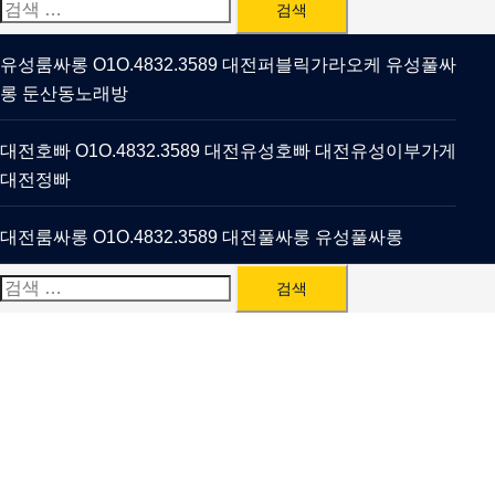
검
색:
유성룸싸롱 O1O.4832.3589 대전퍼블릭가라오케 유성풀싸
롱 둔산동노래방
대전호빠 O1O.4832.3589 대전유성호빠 대전유성이부가게
대전정빠
대전룸싸롱 O1O.4832.3589 대전풀싸롱 유성풀싸롱
검
색: