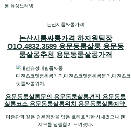
논산시룸싸롱가격
논산시룸싸롱가격 하지원팀장
O1O.4832.3589 용문동룸살롱 용문동
룸살롱추천 용문동룸살롱가격
대전초코렛룸싸롱가격,대전초코렛룸싸롱문의,대전초코
렛룸싸롱위치,
용문동룸살롱문의 용문동룸살롱견적 용문동룸
살롱코스 용문동룸살롱위치 용문동룸살롱예약
마총관과 같은 검은경장을 입은 호리호리한 사내였으나 왠
지모를 냉랭함이 느껴졌다.