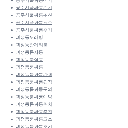
공주시풀싸롱예약
공주시풀싸롱위치
공주시풀싸롱추천
공주시풀싸롱코스
공주시풀싸롱후기
괴정동노래방
괴정동란제리룸
괴정동룸사롱
괴정동룸살롱
괴정동룸싸롱
괴정동룸싸롱가격
괴정동룸싸롱견적
괴정동룸싸롱문의
괴정동룸싸롱예약
괴정동룸싸롱위치
괴정동룸싸롱추천
괴정동룸싸롱코스
괴정동룸싸롱후기