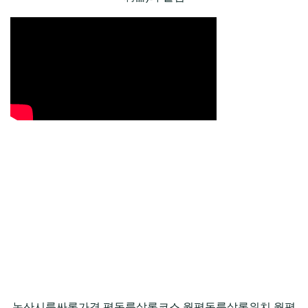
논산시룸싸롱가격 평동룸살롱코스,월평동룸살롱위치,월평