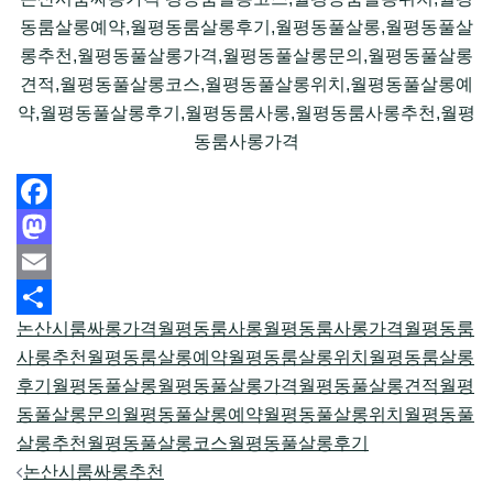
동룸살롱예약,월평동룸살롱후기,월평동풀살롱,월평동풀살
롱추천,월평동풀살롱가격,월평동풀살롱문의,월평동풀살롱
견적,월평동풀살롱코스,월평동풀살롱위치,월평동풀살롱예
약,월평동풀살롱후기,월평동룸사롱,월평동룸사롱추천,월평
동룸사롱가격
Facebook
Mastodon
Email
논산시룸싸롱가격
월평동룸사롱
월평동룸사롱가격
월평동룸
Share
사롱추천
월평동룸살롱예약
월평동룸살롱위치
월평동룸살롱
후기
월평동풀살롱
월평동풀살롱가격
월평동풀살롱견적
월평
동풀살롱문의
월평동풀살롱예약
월평동풀살롱위치
월평동풀
살롱추천
월평동풀살롱코스
월평동풀살롱후기
Post
논산시룸싸롱추천