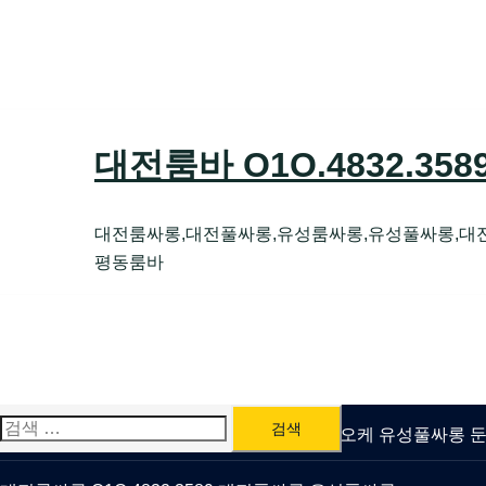
Skip
to
content
대전룸바 O1O.4832.35
대전룸싸롱,대전풀싸롱,유성룸싸롱,유성풀싸롱,대
평동룸바
검
유성룸싸롱 O1O.4832.3589 대전퍼블릭가라오케 유성풀싸롱
색: