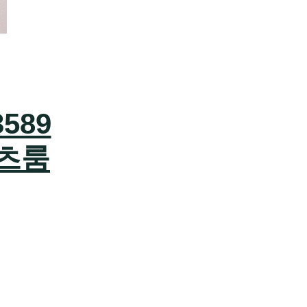
589
츠룸