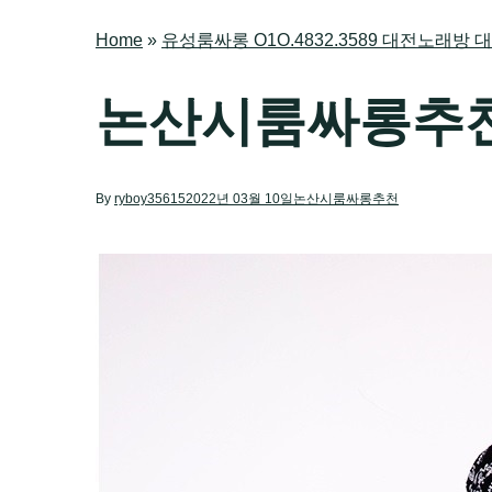
Home
»
유성룸싸롱 O1O.4832.3589 대전노래
논산시룸싸롱추
By
ryboy35615
2022년 03월 10일
논산시룸싸롱추천