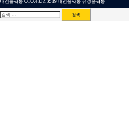
대전룸싸롱 O1O.4832.3589 대전풀싸롱 유성풀싸롱
검
색: