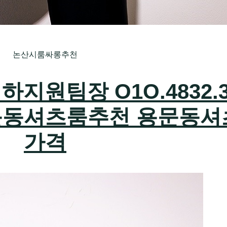
논산시룸싸롱추천
원팀장 O1O.4832.3
문동셔츠룸추천 용문동셔
가격