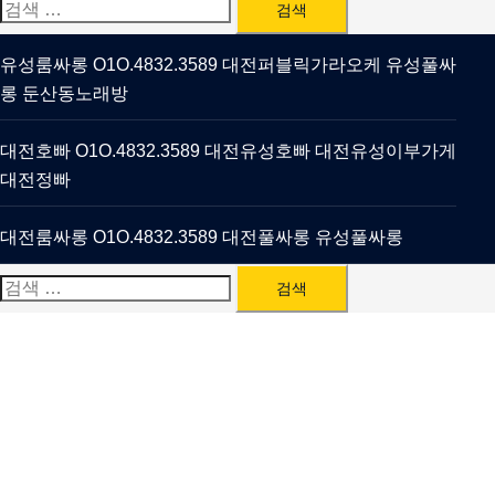
검
색:
유성룸싸롱 O1O.4832.3589 대전퍼블릭가라오케 유성풀싸
롱 둔산동노래방
대전호빠 O1O.4832.3589 대전유성호빠 대전유성이부가게
대전정빠
대전룸싸롱 O1O.4832.3589 대전풀싸롱 유성풀싸롱
검
색: