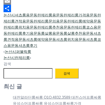
Mastodon
Email
논산시셔츠룸
용문동란제리룸
용문동란제리룸가격
용문동란
Share
제리룸견적
용문동란제리룸문의
용문동란제리룸예약
용문동
란제리룸위치
용문동란제리룸추천
용문동란제리룸코스
용문
동란제리룸후기
용문동룸살롱
용문동룸살롱추천
용문동셔츠
룸견적
용문동셔츠룸예약
용문동셔츠룸위치
용문동셔츠룸코
스
용문동셔츠룸후기
Post
논산시퍼블릭룸
navigation
논산시란제리룸
검색
검색
최신 글
대전알라딘룸싸롱 O1O.4832.3589 대전스머프룸싸롱
유성스머프룸싸롱 유성스머프룸싸롱가격