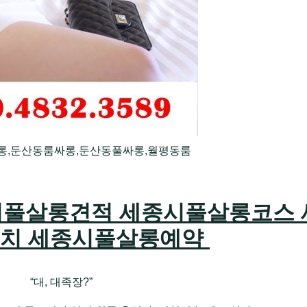
롱,둔산동룸싸롱,둔산동풀싸롱,월평동룸
풀살롱견적 세종시풀살롱코스 
치 세종시풀살롱예약
“대, 대족장?”