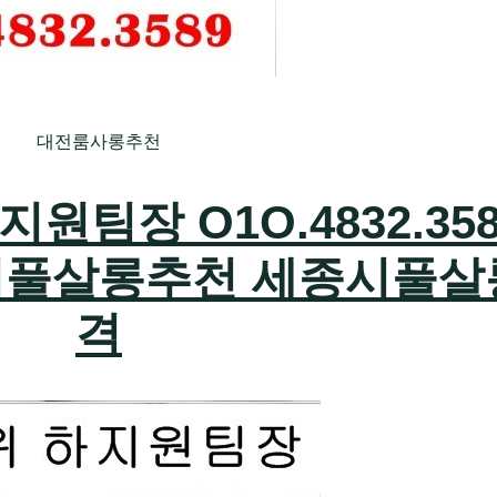
대전룸사롱추천
팀장 O1O.4832.358
시풀살롱추천 세종시풀살
격