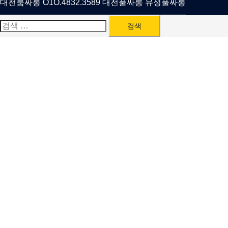
대전룸싸롱 O1O.4832.3589 대전풀싸롱 유성풀싸롱
검
색: