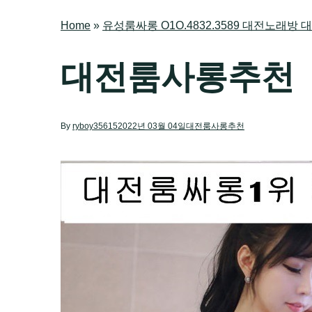
Home
»
유성룸싸롱 O1O.4832.3589 대전노래
대전룸사롱추천
By
ryboy35615
2022년 03월 04일
대전룸사롱추천