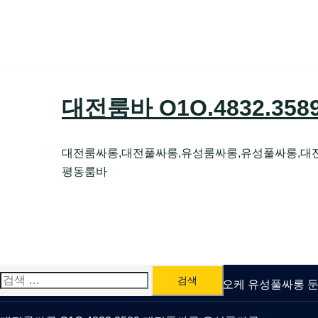
Skip
to
content
대전룸바 O1O.4832.35
대전룸싸롱,대전풀싸롱,유성룸싸롱,유성풀싸롱,대
평동룸바
검
유성룸싸롱 O1O.4832.3589 대전퍼블릭가라오케 유성풀싸롱
색: