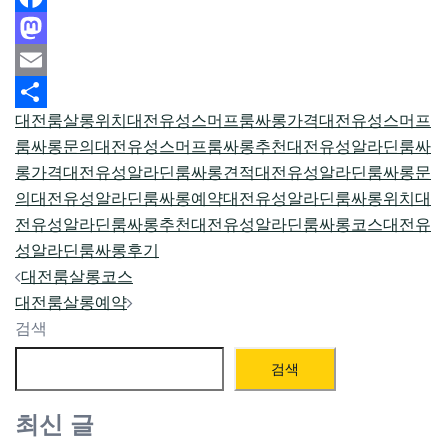
Facebook
Mastodon
Email
대전룸살롱위치
대전유성스머프룸싸롱가격
대전유성스머프
Share
룸싸롱문의
대전유성스머프룸싸롱추천
대전유성알라딘룸싸
롱가격
대전유성알라딘룸싸롱견적
대전유성알라딘룸싸롱문
의
대전유성알라딘룸싸롱예약
대전유성알라딘룸싸롱위치
대
전유성알라딘룸싸롱추천
대전유성알라딘룸싸롱코스
대전유
성알라딘룸싸롱후기
Post
대전룸살롱코스
navigation
대전룸살롱예약
검색
검색
최신 글