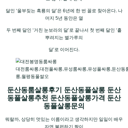
달인 ‘울부짖는 흑룡의 달’은 6년에 한 번 꼴로 찾아온다. 나
머지 5년 동안은 열
두 번째 달인 ‘거친 눈보라의 달’로 끝나서 첫 번째 달인 ‘흩
뿌려지는 별가루의
달’로 이어진다.
대전룸싸롱,대전풀싸롱,유성룸싸롱,유성풀싸롱,둔산동
롱,월평동풀쌀오
둔산동룸살롱후기 둔산동풀살롱 둔산
동풀살롱추천 둔산동풀살롱가격 둔산
동풀살롱문의
뭐랄까, 상당히 멋있는 이름이라고 생각하지만 일일이 배우
자면 불편하기 짝이