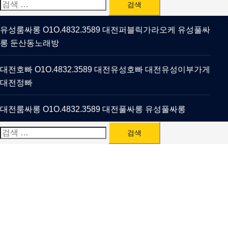
검
색:
유성룸싸롱 O1O.4832.3589 대전퍼블릭가라오케 유성풀싸
롱 둔산동노래방
대전호빠 O1O.4832.3589 대전유성호빠 대전유성이부가게
대전정빠
대전룸싸롱 O1O.4832.3589 대전풀싸롱 유성풀싸롱
검
색: