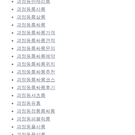
괴정동란제리룸
괴정동룸사롱
괴정동룸살롱
괴정동룸싸롱
괴정동룸싸롱가격
괴정동룸싸롱견적
괴정동룸싸롱문의
괴정동룸싸롱예약
괴정동룸싸롱위치
괴정동룸싸롱추천
괴정동룸싸롱코스
괴정동룸싸롱후기
괴정동셔츠룸
괴정동유흥
괴정동정통룸싸롱
괴정동퍼블릭룸
괴정동풀사롱
괴정동풀살롱