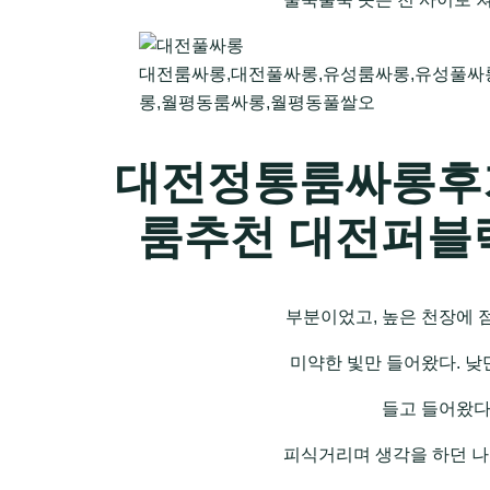
대전룸싸롱,대전풀싸롱,유성룸싸롱,유성풀싸
롱,월평동룸싸롱,월평동풀쌀오
대전정통룸싸롱후
룸추천 대전퍼블
부분이었고, 높은 천장에 
미약한 빛만 들어왔다. 낮
들고 들어왔다
피식거리며 생각을 하던 나