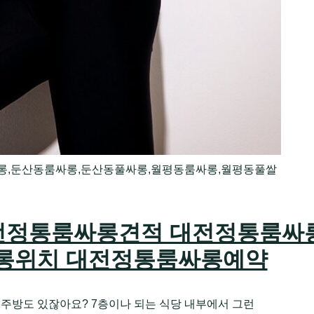
롱,둔산동룸싸롱,둔산동풀싸롱,월평동룸싸롱,월평동풀쌀
전정통룸싸롱견적 대전정통룸싸
롱위치 대전정통룸싸롱예약
용 주방도 있잖아요? 7층이나 되는 식당 내부에서 그런