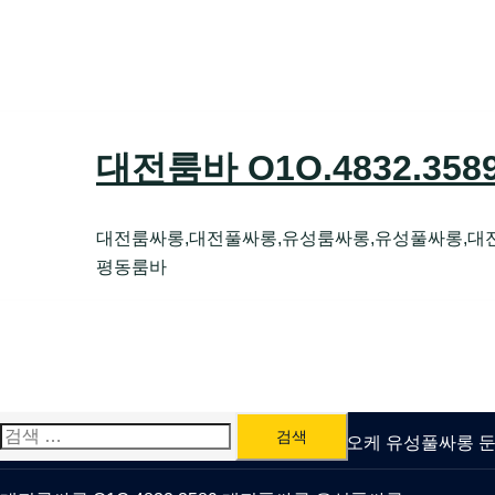
Skip
to
content
대전룸바 O1O.4832.35
대전룸싸롱,대전풀싸롱,유성룸싸롱,유성풀싸롱,대
평동룸바
검
유성룸싸롱 O1O.4832.3589 대전퍼블릭가라오케 유성풀싸롱
색: