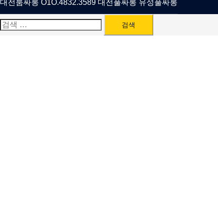
대전룸싸롱 O1O.4832.3589 대전풀싸롱 유성풀싸롱
검
색: