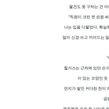
물건도 못 구하는 건 
“칙원이 크런 켯 쉰켱 
나는 입을 다물었다. 확실
일이 신경 쓰고 끼어드는 일
힐가스는 근처에 있던 손수
이 있는 모양인 듯
먼지가 쌓인 커다란 천이
곰
울쑥불쑥 솟은 천 사이로 