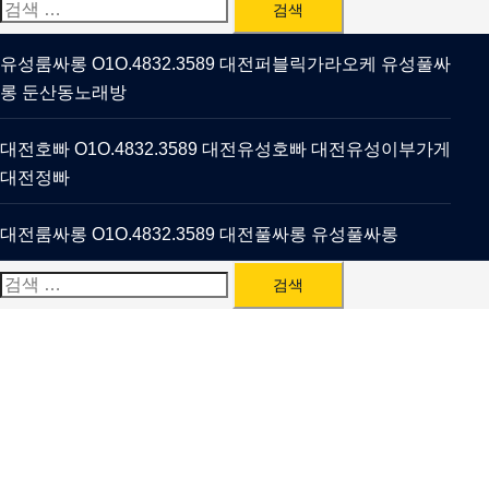
검
색:
유성룸싸롱 O1O.4832.3589 대전퍼블릭가라오케 유성풀싸
롱 둔산동노래방
대전호빠 O1O.4832.3589 대전유성호빠 대전유성이부가게
대전정빠
대전룸싸롱 O1O.4832.3589 대전풀싸롱 유성풀싸롱
검
색: