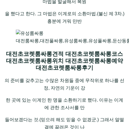
마법을 발굴해서 복원
을 했다고 한다. 그 마법은 이계로의 소환마법.(불신 제 3차.)
흥분에 겨워 만반
대전룸싸롱,대전풀싸롱,유성룸싸롱,유성풀싸롱,둔산동
대전초코렛룸싸롱견적 대전초코렛룸싸롱코스
대전초코렛룸싸롱위치 대전초코렛룸싸롱예약
대전초코렛룸싸롱후기
의 준비를 갖추고는 수많은 차원들 중에 무작위로 하나를 선
정, 자연의 기운이 강
한 곳에 있는 이계인 한 명을 소환하기로 했다. 이유는 이계
에 관한 조사서를 만
들어보겠다는 것.(믿으려 해도 믿을 수 없겠군.) 그래서 얼떨
결에 끌려온 것이 나