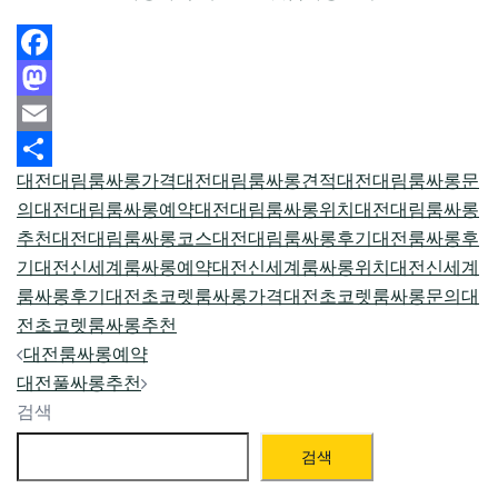
Facebook
Mastodon
Email
대전대림룸싸롱가격
대전대림룸싸롱견적
대전대림룸싸롱문
Share
의
대전대림룸싸롱예약
대전대림룸싸롱위치
대전대림룸싸롱
추천
대전대림룸싸롱코스
대전대림룸싸롱후기
대전룸싸롱후
기
대전신세계룸싸롱예약
대전신세계룸싸롱위치
대전신세계
룸싸롱후기
대전초코렛룸싸롱가격
대전초코렛룸싸롱문의
대
전초코렛룸싸롱추천
Post
대전룸싸롱예약
navigation
대전풀싸롱추천
검색
검색