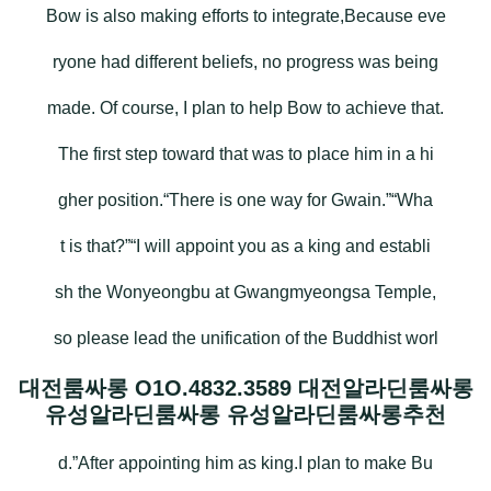
Bow is also making efforts to integrate,Because eve
ryone had different beliefs, no progress was being
made. Of course, I plan to help Bow to achieve that.
The first step toward that was to place him in a hi
gher position.“There is one way for Gwain.”“Wha
t is that?”“I will appoint you as a king and establi
sh the Wonyeongbu at Gwangmyeongsa Temple,
so please lead the unification of the Buddhist worl
대전룸싸롱 O1O.4832.3589 대전알라딘룸싸롱
유성알라딘룸싸롱 유성알라딘룸싸롱추천
d.”After appointing him as king.I plan to make Bu