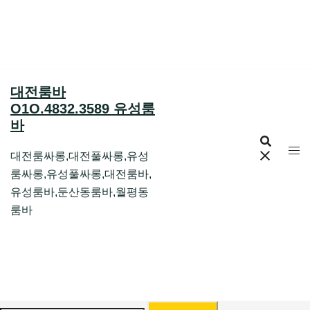
Skip
to
content
대전룸바
O1O.4832.3589 유성룸
바
대전룸싸롱,대전풀싸롱,유성
룸싸롱,유성풀싸롱,대전룸바,
유성룸바,둔산동룸바,월평동
룸바