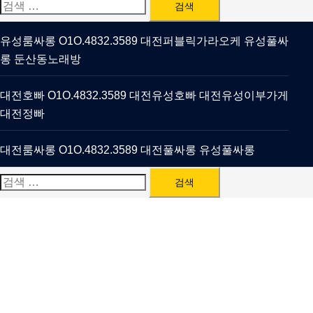
검
색:
유성룸싸롱 O1O.4832.3589 대전퍼블릭가라오케 유성풀싸
롱 둔산동노래방
대전호빠 O1O.4832.3589 대전유성호빠 대전유성이부가게
대전정빠
대전룸싸롱 O1O.4832.3589 대전풀싸롱 유성풀싸롱
검
색: