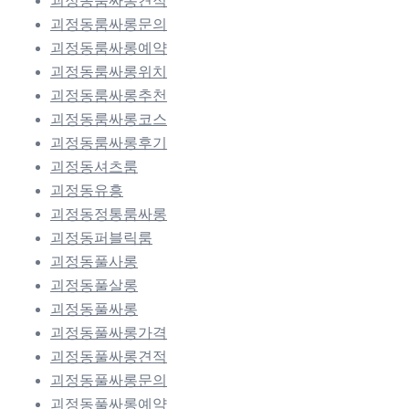
괴정동룸싸롱견적
괴정동룸싸롱문의
괴정동룸싸롱예약
괴정동룸싸롱위치
괴정동룸싸롱추천
괴정동룸싸롱코스
괴정동룸싸롱후기
괴정동셔츠룸
괴정동유흥
괴정동정통룸싸롱
괴정동퍼블릭룸
괴정동풀사롱
괴정동풀살롱
괴정동풀싸롱
괴정동풀싸롱가격
괴정동풀싸롱견적
괴정동풀싸롱문의
괴정동풀싸롱예약