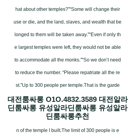
hat about other temples?”“Some will change their
use or die, and the land, slaves, and wealth that be
longed to them will be taken away.”“Even if only th
e largest temples were left, they would not be able
to accommodate all the monks.”“So we don’t need
to reduce the number. “Please repatriate all the re
st.”Up to 300 people per temple.That is the garde
대전룸싸롱 O1O.4832.3589 대전알라
딘룸싸롱 유성알라딘룸싸롱 유성알라
딘룸싸롱추천
n of the temple I built.The limit of 300 people is e