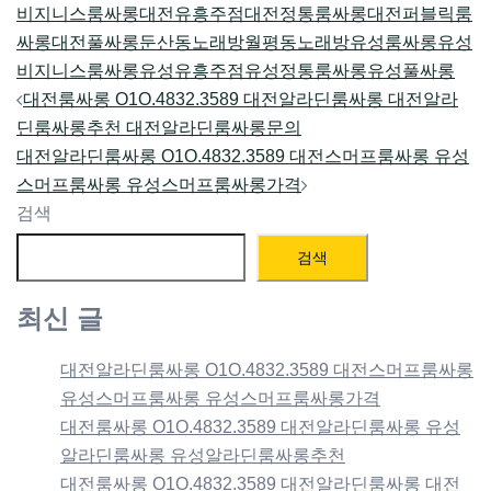
비지니스룸싸롱
대전유흥주점
대전정통룸싸롱
대전퍼블릭룸
싸롱
대전풀싸롱
둔산동노래방
월평동노래방
유성룸싸롱
유성
비지니스룸싸롱
유성유흥주점
유성정통룸싸롱
유성풀싸롱
Post
대전룸싸롱 O1O.4832.3589 대전알라딘룸싸롱 대전알라
navigation
딘룸싸롱추천 대전알라딘룸싸롱문의
대전알라딘룸싸롱 O1O.4832.3589 대전스머프룸싸롱 유성
스머프룸싸롱 유성스머프룸싸롱가격
검색
검색
최신 글
대전알라딘룸싸롱 O1O.4832.3589 대전스머프룸싸롱
유성스머프룸싸롱 유성스머프룸싸롱가격
대전룸싸롱 O1O.4832.3589 대전알라딘룸싸롱 유성
알라딘룸싸롱 유성알라딘룸싸롱추천
대전룸싸롱 O1O.4832.3589 대전알라딘룸싸롱 대전