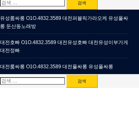
검
색:
유성룸싸롱 O1O.4832.3589 대전퍼블릭가라오케 유성풀싸
롱 둔산동노래방
대전호빠 O1O.4832.3589 대전유성호빠 대전유성이부가게
대전정빠
대전룸싸롱 O1O.4832.3589 대전풀싸롱 유성풀싸롱
검
색: