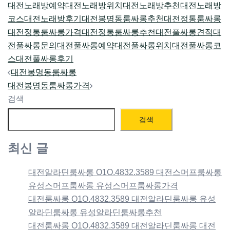
대전노래방예약
대전노래방위치
대전노래방추천
대전노래방
코스
대전노래방후기
대전봉명동룸싸롱추천
대전정통룸싸롱
대전정통룸싸롱가격
대전정통룸싸롱추천
대전풀싸롱견적
대
전풀싸롱문의
대전풀싸롱예약
대전풀싸롱위치
대전풀싸롱코
스
대전풀싸롱후기
Post
대전봉명동룸싸롱
navigation
대전봉명동룸싸롱가격
검색
검색
최신 글
대전알라딘룸싸롱 O1O.4832.3589 대전스머프룸싸롱
유성스머프룸싸롱 유성스머프룸싸롱가격
대전룸싸롱 O1O.4832.3589 대전알라딘룸싸롱 유성
알라딘룸싸롱 유성알라딘룸싸롱추천
대전룸싸롱 O1O.4832.3589 대전알라딘룸싸롱 대전