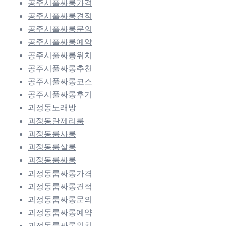
공주시풀싸롱가격
공주시풀싸롱견적
공주시풀싸롱문의
공주시풀싸롱예약
공주시풀싸롱위치
공주시풀싸롱추천
공주시풀싸롱코스
공주시풀싸롱후기
괴정동노래방
괴정동란제리룸
괴정동룸사롱
괴정동룸살롱
괴정동룸싸롱
괴정동룸싸롱가격
괴정동룸싸롱견적
괴정동룸싸롱문의
괴정동룸싸롱예약
괴정동룸싸롱위치