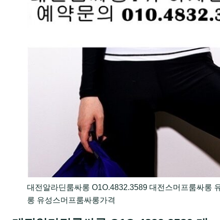
대전알라딘룸싸롱 O1O.4832.3589 대전스머프룸싸롱
롱 유성스머프룸싸롱가격