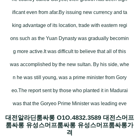
ificant even from afar.By issuing new currency and ta
king advantage of its location, trade with eastern regi
ons such as the Yuan Dynasty was gradually becomin
g more active.It was difficult to believe that all of this
was accomplished by the new sultan. By his side, whe
n he was still young, was a prime minister from Gory
eo.The report sent by those who planted it in Madurai
was that the Goryeo Prime Minister was leading eve
대전알라딘룸싸롱 O1O.4832.3589 대전스머프
룸싸롱 유성스머프룸싸롱 유성스머프룸싸롱가
격