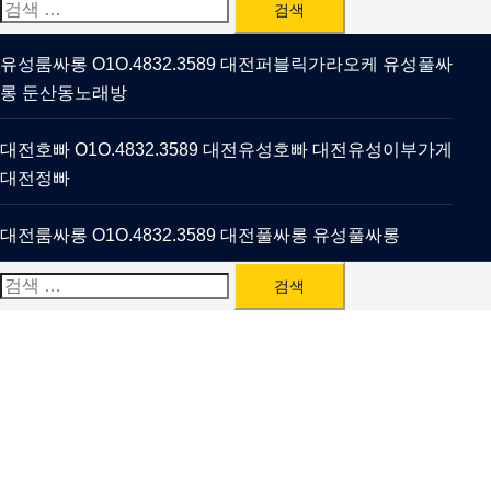
검
색:
유성룸싸롱 O1O.4832.3589 대전퍼블릭가라오케 유성풀싸
롱 둔산동노래방
대전호빠 O1O.4832.3589 대전유성호빠 대전유성이부가게
대전정빠
대전룸싸롱 O1O.4832.3589 대전풀싸롱 유성풀싸롱
검
색: