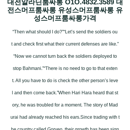
대전알라딘룸싸롱 O1O.4832.3589 대
전스머프룸싸롱 유성스머프룸싸롱 유
성스머프룸싸롱가격
“Then what should I do?”“Let’s send the soldiers ou
t and check first what their current defenses are like.”
“Now we cannot turn back the soldiers deployed to
stop Bahmani.”“There is no need to go to that exten
t. All you have to do is check the other person’s leve
l and then come back.”When Hari Hara heard that st
ory, he was troubled for a moment. The story of Mad
urai had already reached his ears.Since trading with t
he country called Goryeo, their growth has been sign