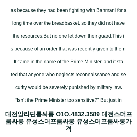
as because they had been fighting with Bahmani for a
long time over the breadbasket, so they did not have
the resources.But no one let down their guard.This i
s because of an order that was recently given to them.
It came in the name of the Prime Minister, and it sta
ted that anyone who neglects reconnaissance and se
curity would be severely punished by military law.
“Isn’t the Prime Minister too sensitive?”“But just in
대전알라딘룸싸롱 O1O.4832.3589 대전스머프
룸싸롱 유성스머프룸싸롱 유성스머프룸싸롱가
격