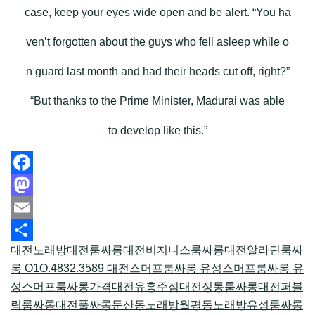
case, keep your eyes wide open and be alert. “You ha
ven’t forgotten about the guys who fell asleep while o
n guard last month and had their heads cut off, right?”
“But thanks to the Prime Minister, Madurai was able
to develop like this.”
Facebook
Mastodon
Email
대전노래방
대전룸싸롱
대전비지니스룸싸롱
대전알라딘룸싸
Share
롱 O1O.4832.3589 대전스머프룸싸롱 유성스머프룸싸롱 유
성스머프룸싸롱가격
대전유흥주점
대전정통룸싸롱
대전퍼블
릭룸싸롱
대전풀싸롱
둔산동노래방
월평동노래방
유성룸싸롱