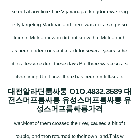
ke out at any time.The Vijayanagar kingdom was eag
erly targeting Madurai, and there was not a single so
ldier in Mulnanur who did not know that.Mulnanur h
as been under constant attack for several years, albe
it to a lesser extent these days.But there was also a s
ilver lining.Until now, there has been no full-scale
대전알라딘룸싸롱 O1O.4832.3589 대
전스머프룸싸롱 유성스머프룸싸롱 유
성스머프룸싸롱가격
war.Most of them crossed the river, caused a bit of t
rouble, and then returned to their own land.This w