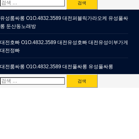
검
색:
유성룸싸롱 O1O.4832.3589 대전퍼블릭가라오케 유성풀싸
롱 둔산동노래방
대전호빠 O1O.4832.3589 대전유성호빠 대전유성이부가게
대전정빠
대전룸싸롱 O1O.4832.3589 대전풀싸롱 유성풀싸롱
검
색: