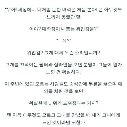
“우아! 세상에… 너처럼 둔한 녀석은 처음 본다! 넌 아무것도
느끼지 못했단 말
이야? 대족장이 내뿜는 위압감을?”
“…예?”
위압감? 그게 대체 무슨 소리입니까?
고개를 끄덕이는 윌터와 살라인을 보면 분명이 그들이 뭔가
느낀 건 확실하다.
이 주변에 있던 모르는 사람들도 순식간에 무릎을 꿇으며 예
의를 차린 것을 보면
확실한데… 뭐가 느껴졌다는 거지?
맨 처음 아무것도 모르고 그녀를 만났을 때 내가 그녀에게
느낀 것이라면 귀찮다