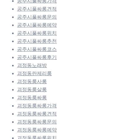
공주시풀싸롱가격
공주시풀싸롱견적
공주시풀싸롱문의
공주시풀싸롱예약
공주시풀싸롱위치
공주시풀싸롱추천
공주시풀싸롱코스
공주시풀싸롱후기
괴정동노래방
괴정동란제리룸
괴정동룸사롱
괴정동룸살롱
괴정동룸싸롱
괴정동룸싸롱가격
괴정동룸싸롱견적
괴정동룸싸롱문의
괴정동룸싸롱예약
괴정동룸싸롱위치