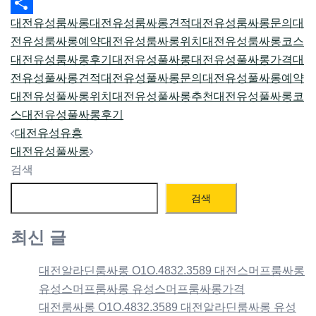
Email
대전유성룸싸롱
대전유성룸싸롱견적
대전유성룸싸롱문의
대
Share
전유성룸싸롱예약
대전유성룸싸롱위치
대전유성룸싸롱코스
대전유성룸싸롱후기
대전유성풀싸롱
대전유성풀싸롱가격
대
전유성풀싸롱견적
대전유성풀싸롱문의
대전유성풀싸롱예약
대전유성풀싸롱위치
대전유성풀싸롱추천
대전유성풀싸롱코
스
대전유성풀싸롱후기
Post
대전유성유흥
navigation
대전유성풀싸롱
검색
검색
최신 글
대전알라딘룸싸롱 O1O.4832.3589 대전스머프룸싸롱
유성스머프룸싸롱 유성스머프룸싸롱가격
대전룸싸롱 O1O.4832.3589 대전알라딘룸싸롱 유성