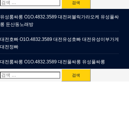
검
색:
유성룸싸롱 O1O.4832.3589 대전퍼블릭가라오케 유성풀싸
롱 둔산동노래방
대전호빠 O1O.4832.3589 대전유성호빠 대전유성이부가게
대전정빠
대전룸싸롱 O1O.4832.3589 대전풀싸롱 유성풀싸롱
검
색: