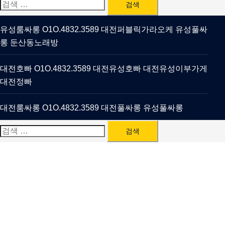
검
색:
유성룸싸롱 O1O.4832.3589 대전퍼블릭가라오케 유성풀싸
롱 둔산동노래방
대전호빠 O1O.4832.3589 대전유성호빠 대전유성이부가게
대전정빠
대전룸싸롱 O1O.4832.3589 대전풀싸롱 유성풀싸롱
검
색: