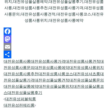
위치,대전유성풀살롱예약,대전유성풀살롱후기,대전유성룸
사롱,대전유성룸사롱추천,대전유성룸사롱가격,대전유성룸
사롱문의,대전유성룸사롱견적,대전유성룸사롱코스,대전유
성룸사롱위치,대전유성룸사롱예약
Facebook
Mastodon
Email
대전유성룸사롱
대전유성룸사롱가격
대전유성룸사롱견적
대
Share
전유성룸사롱문의
대전유성룸사롱예약
대전유성룸사롱위치
대전유성룸사롱추천
대전유성룸사롱코스
대전유성셔츠룸
대
전유성풀살롱가격
대전유성풀살롱견적
대전유성풀살롱문의
대전유성풀살롱예약
대전유성풀살롱위치
대전유성풀살롱코
스
대전유성풀살롱후기
Post
대전유성퍼블릭룸
navigation
대전유성란제리룸