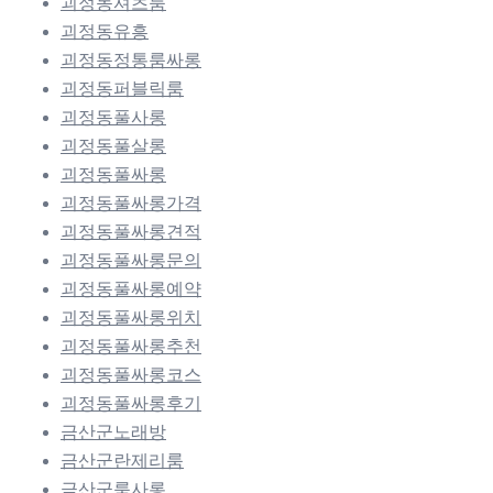
괴정동셔츠룸
괴정동유흥
괴정동정통룸싸롱
괴정동퍼블릭룸
괴정동풀사롱
괴정동풀살롱
괴정동풀싸롱
괴정동풀싸롱가격
괴정동풀싸롱견적
괴정동풀싸롱문의
괴정동풀싸롱예약
괴정동풀싸롱위치
괴정동풀싸롱추천
괴정동풀싸롱코스
괴정동풀싸롱후기
금산군노래방
금산군란제리룸
금산군룸사롱