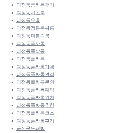
괴정동룸싸롱후기
괴정동셔츠룸
괴정동유흥
괴정동정통룸싸롱
괴정동퍼블릭룸
괴정동풀사롱
괴정동풀살롱
괴정동풀싸롱
괴정동풀싸롱가격
괴정동풀싸롱견적
괴정동풀싸롱문의
괴정동풀싸롱예약
괴정동풀싸롱위치
괴정동풀싸롱추천
괴정동풀싸롱코스
괴정동풀싸롱후기
금산군노래방