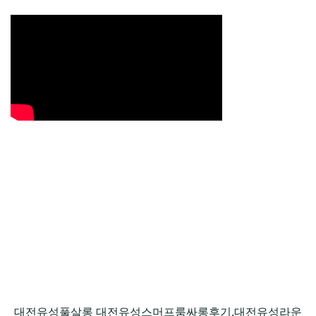
대전유성풀살롱 대전유성스머프룸싸롱후기,대전유성라운