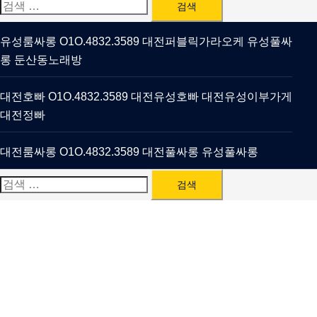
검
색:
유성룸싸롱 O1O.4832.3589 대전퍼블릭가라오케 유성풀싸
롱 둔산동노래방
대전호빠 O1O.4832.3589 대전유성호빠 대전유성이부가게
대전정빠
대전룸싸롱 O1O.4832.3589 대전풀싸롱 유성풀싸롱
검
색: