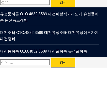
검
색:
유성룸싸롱 O1O.4832.3589 대전퍼블릭가라오케 유성풀싸
롱 둔산동노래방
대전호빠 O1O.4832.3589 대전유성호빠 대전유성이부가게
대전정빠
대전룸싸롱 O1O.4832.3589 대전풀싸롱 유성풀싸롱
검
색: