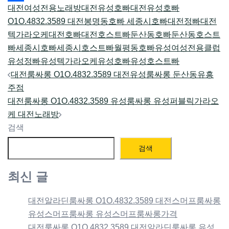
대전여성전용노래방
대전유성호빠
대전유성호빠
Share
O1O.4832.3589 대전봉명동호빠 세종시호빠
대전정빠
대전
텍가라오케
대전호빠
대전호스트빠
둔산동호빠
둔산동호스트
빠
세종시호빠
세종시호스트빠
월평동호빠
유성여성전용클럽
유성정빠
유성텍가라오케
유성호빠
유성호스트빠
Post
대전룸싸롱 O1O.4832.3589 대전유성룸싸롱 둔산동유흥
navigation
주점
대전룸싸롱 O1O.4832.3589 유성룸싸롱 유성퍼블릭가라오
케 대전노래방
검색
검색
최신 글
대전알라딘룸싸롱 O1O.4832.3589 대전스머프룸싸롱
유성스머프룸싸롱 유성스머프룸싸롱가격
대전룸싸롱 O1O.4832.3589 대전알라딘룸싸롱 유성