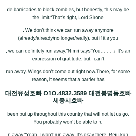
de barricades to block zombies, but honestly, this may be
the limit.“That’s right, Lord Sirone
. We don’t think we can run away anymore
(already/already/no longer/really), but if it’s you
, we can definitely run away.”Nimri says”You… … 」It’s an
expression of gratitude, but I can’t
run away. Wings don’t come out right now.There, for some
reason, it seems that a barrier has
대전유성호빠 O1O.4832.3589 대전봉명동호빠
세종시호빠
been put up throughout this country that will not let us go.
You probably won’t be able to ru
n away.“Yeah, I won’t run away. It’s okay there, Reiji-kun