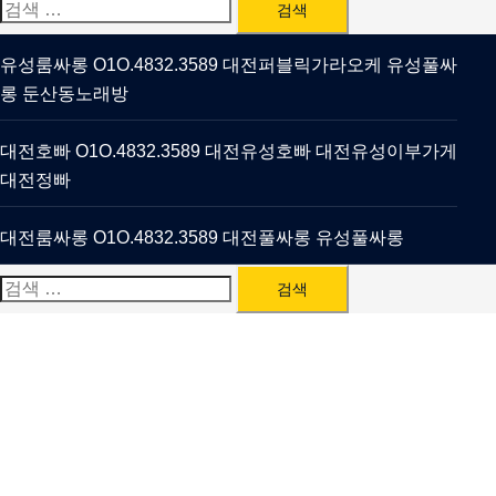
검
색:
유성룸싸롱 O1O.4832.3589 대전퍼블릭가라오케 유성풀싸
롱 둔산동노래방
대전호빠 O1O.4832.3589 대전유성호빠 대전유성이부가게
대전정빠
대전룸싸롱 O1O.4832.3589 대전풀싸롱 유성풀싸롱
검
색: