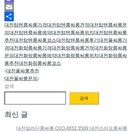
Mastodon
Email
대전탑텐룸싸롱가격
대전탑텐룸싸롱견적
대전탑텐룸싸롱문
Share
의
대전탑텐룸싸롱예약
대전탑텐룸싸롱위치
대전탑텐룸싸롱
추천
대전탑텐룸싸롱코스
대전탑텐룸싸롱후기
대전풀싸롱가
격
대전화랑룸싸롱가격
대전화랑룸싸롱견적
대전화랑룸싸롱
문의
대전화랑룸싸롱예약
대전화랑룸싸롱위치
대전화랑룸싸
롱추천
대전화랑룸싸롱코스
Post
대전풀싸롱추천
navigation
대전풀싸롱문의
검색
검색
최신 글
대전알라딘룸싸롱 O1O.4832.3589 대전스머프룸싸롱