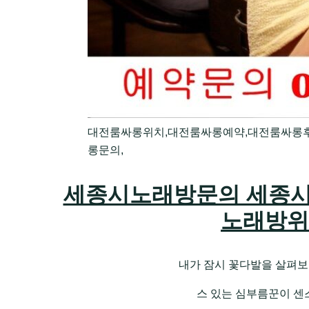
대전룸싸롱위치,대전룸싸롱예약,대전룸싸롱후
롱문의,
세종시노래방문의 세종시
노래방위
내가 잠시 꽃다발을 살펴보
스 있는 심부름꾼이 센