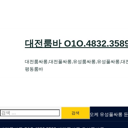
Skip
to
content
대전룸바 O1O.4832.35
대전룸싸롱,대전풀싸롱,유성룸싸롱,유성풀싸롱,대
평동룸바
검
유성룸싸롱 O1O.4832.3589 대전퍼블릭가라오케 유성풀싸롱
색: