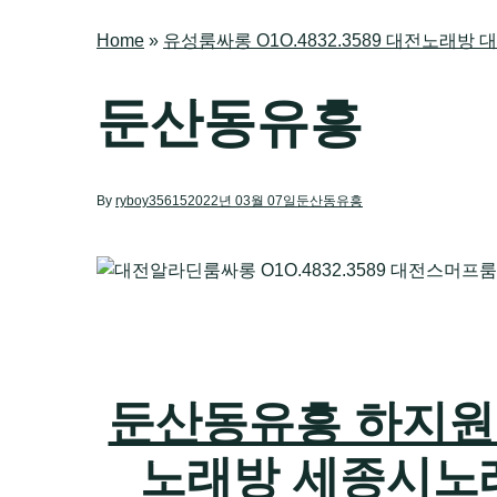
Home
»
유성룸싸롱 O1O.4832.3589 대전노래
둔산동유흥
By
ryboy35615
2022년 03월 07일
둔산동유흥
둔산동유흥 하지원팀장
노래방 세종시노