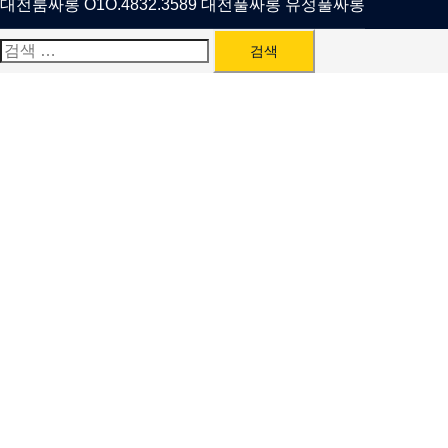
대전룸싸롱 O1O.4832.3589 대전풀싸롱 유성풀싸롱
검
색: