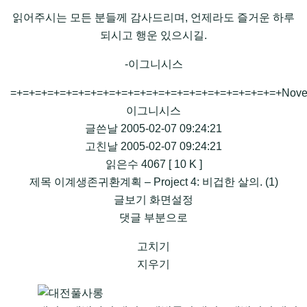
읽어주시는 모든 분들께 감사드리며, 언제라도 즐거운 하루
되시고 행운 있으시길.
-이그니시스
=+=+=+=+=+=+=+=+=+=+=+=+=+=+=+=+=+=+=+=+=+=+NovelEx
이그니시스
글쓴날 2005-02-07 09:24:21
고친날 2005-02-07 09:24:21
읽은수 4067 [ 10 K ]
제목 이계생존귀환계획 – Project 4: 비겁한 살의. (1)
글보기 화면설정
댓글 부분으로
고치기
지우기