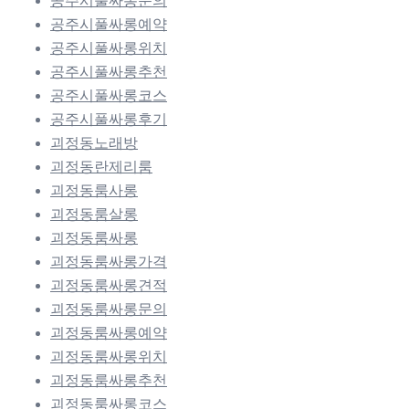
공주시풀싸롱문의
공주시풀싸롱예약
공주시풀싸롱위치
공주시풀싸롱추천
공주시풀싸롱코스
공주시풀싸롱후기
괴정동노래방
괴정동란제리룸
괴정동룸사롱
괴정동룸살롱
괴정동룸싸롱
괴정동룸싸롱가격
괴정동룸싸롱견적
괴정동룸싸롱문의
괴정동룸싸롱예약
괴정동룸싸롱위치
괴정동룸싸롱추천
괴정동룸싸롱코스