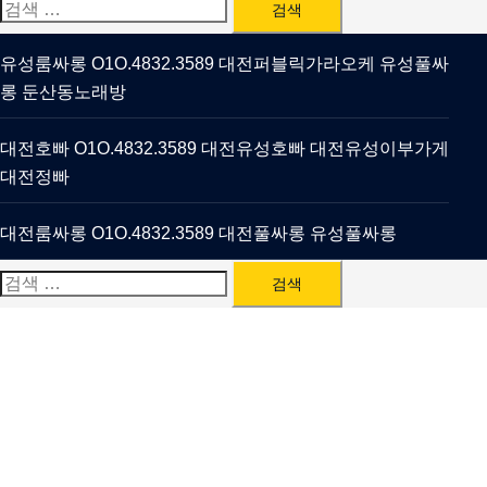
검
색:
유성룸싸롱 O1O.4832.3589 대전퍼블릭가라오케 유성풀싸
롱 둔산동노래방
대전호빠 O1O.4832.3589 대전유성호빠 대전유성이부가게
대전정빠
대전룸싸롱 O1O.4832.3589 대전풀싸롱 유성풀싸롱
검
색: