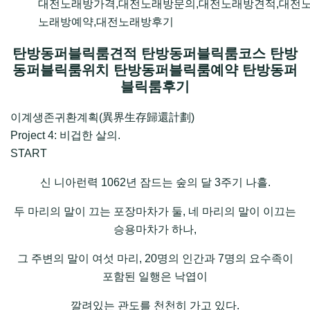
대전노래방가격,대전노래방문의,대전노래방견적,대전
노래방예약,대전노래방후기
탄방동퍼블릭룸견적 탄방동퍼블릭룸코스 탄방
동퍼블릭룸위치 탄방동퍼블릭룸예약 탄방동퍼
블릭룸후기
이계생존귀환계획(異界生存歸還計劃)
Project 4: 비겁한 살의.
START
신 니아런력 1062년 잠드는 숲의 달 3주기 나흘.
두 마리의 말이 끄는 포장마차가 둘, 네 마리의 말이 이끄는
승용마차가 하나,
그 주변의 말이 여섯 마리, 20명의 인간과 7명의 요수족이
포함된 일행은 낙엽이
깔려있는 관도를 천천히 가고 있다.