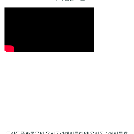
둔산동풀싸롱문의 용전동란제리룸예약,용전동란제리룸후