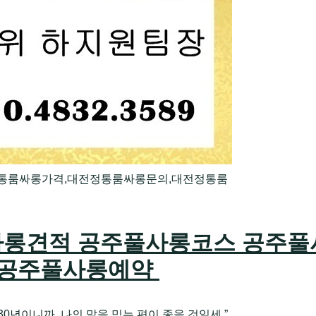
정통룸싸롱가격,대전정통룸싸롱문의,대전정통룸
롱견적 공주풀사롱코스 공주풀
 공주풀사롱예약
0년이니까, 나의 말을 믿는 편이 좋을 것일세.”