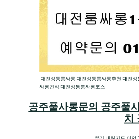
,대전정통룸싸롱,대전정통룸싸롱추천,대전
싸롱견적,대전정통룸싸롱코스
공주풀사롱문의 공주풀사
치
뿌리 내린지도 어언 3