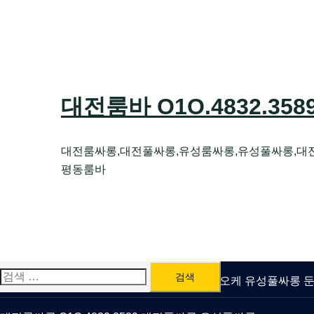
Skip
to
content
대전룸바 O1O.4832.35
대전룸싸롱,대전풀싸롱,유성룸싸롱,유성풀싸롱,대
평동룸바
검
유성룸싸롱 O1O.4832.3589 대전퍼블릭가라오케 유성풀싸롱
색: