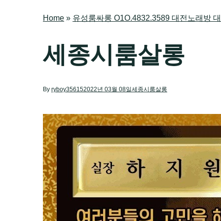
Home
»
유성룸싸롱 O1O.4832.3589 대전노래
세종시룸살롱
By
ryboy35615
2022년 03월 08일
세종시룸살롱