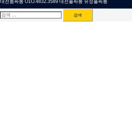
대전룸싸롱 O1O.4832.3589 대전풀싸롱 유성풀싸롱
검
색: