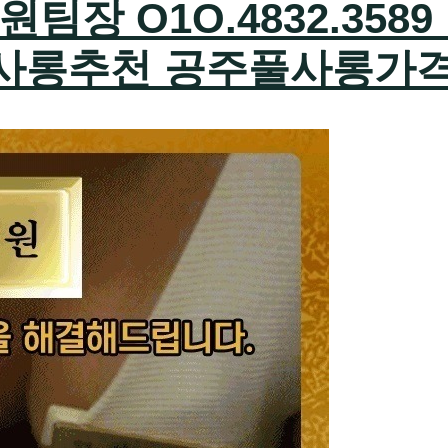
장 O1O.4832.3589
사롱추천 공주풀사롱가