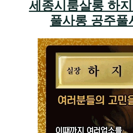
세종시룸살롱 하지원팀
풀사롱 공주풀