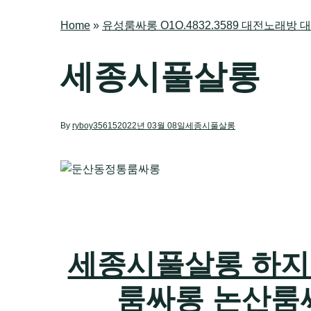
Home
»
유성룸싸롱 O1O.4832.3589 대전노래
세종시풀살롱
By
ryboy35615
2022년 03월 08일
세종시풀살롱
세종시풀살롱 하지원팀
룸싸롱 논산룸