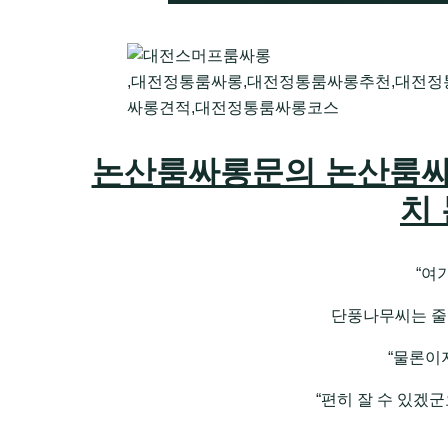
,대전정통룸싸롱,대전정통룸싸롱추천,대전
싸롱견적,대전정통룸싸롱코스
논산룸싸롱문의 논산룸싸
치
“여
단풍나무씨는 줄
“물론이지
“편히 잘 수 있겠군