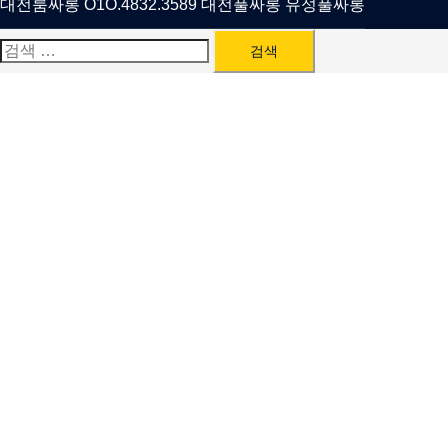
대전룸싸롱 O1O.4832.3589 대전풀싸롱 유성풀싸롱
검
색: