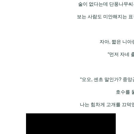
술이 없다는데 단풍나무씨는
보는 사람도 미안해지는 표정
자아, 짧은 니아
“먼저 자네 
“오오, 센초 말인가? 중앙
호수를 
나는 힘차게 고개를 끄덕였