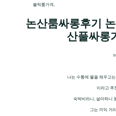
블릭룸가격,
논산룸싸롱후기 논
산풀싸롱
나는 수통에 물을 채우고는
이라고 추
숙박비라니, 설마하니 
그는 끼익 거