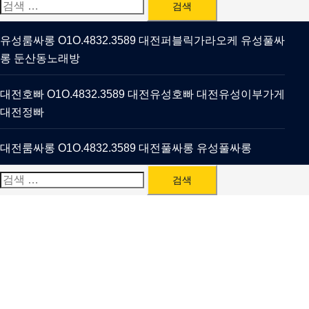
검
색:
유성룸싸롱 O1O.4832.3589 대전퍼블릭가라오케 유성풀싸
롱 둔산동노래방
대전호빠 O1O.4832.3589 대전유성호빠 대전유성이부가게
대전정빠
대전룸싸롱 O1O.4832.3589 대전풀싸롱 유성풀싸롱
검
색: