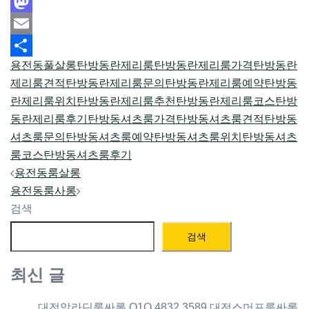
Facebook
Mastodon
Email
용전동풀살롱
탄방동란제리룸
탄방동란제리룸가격
탄방동란
Share
제리룸견적
탄방동란제리룸문의
탄방동란제리룸예약
탄방동
란제리룸위치
탄방동란제리룸추천
탄방동란제리룸코스
탄방
동란제리룸후기
탄방동셔츠룸가격
탄방동셔츠룸견적
탄방동
셔츠룸문의
탄방동셔츠룸예약
탄방동셔츠룸위치
탄방동셔츠
룸코스
탄방동셔츠룸후기
Post
용전동룸살롱
navigation
용전동룸사롱
검색
검색
최신 글
대전알라딘룸싸롱 O1O.4832.3589 대전스머프룸싸롱