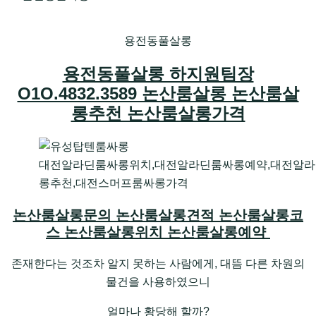
용전동풀살롱
용전동풀살롱 하지원팀장
O1O.4832.3589 논산룸살롱 논산룸살
롱추천 논산룸살롱가격
대전알라딘룸싸롱위치,대전알라딘룸싸롱예약,대전알라
롱추천,대전스머프룸싸롱가격
논산룸살롱문의 논산룸살롱견적 논산룸살롱코
스 논산룸살롱위치 논산룸살롱예약
존재한다는 것조차 알지 못하는 사람에게, 대뜸 다른 차원의
물건을 사용하였으니
얼마나 황당해 할까?