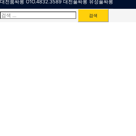
대전룸싸롱 O1O.4832.3589 대전풀싸롱 유성풀싸롱
검
색: