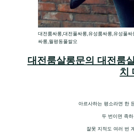
대전룸싸롱,대전풀싸롱,유성룸싸롱,유성풀싸
싸롱,월평동풀쌀오
대전룸살롱문의 대전룸살
치
아르사하는 평소라면 한 문
두 번이면 족하
잘못 지적도 여러 번 