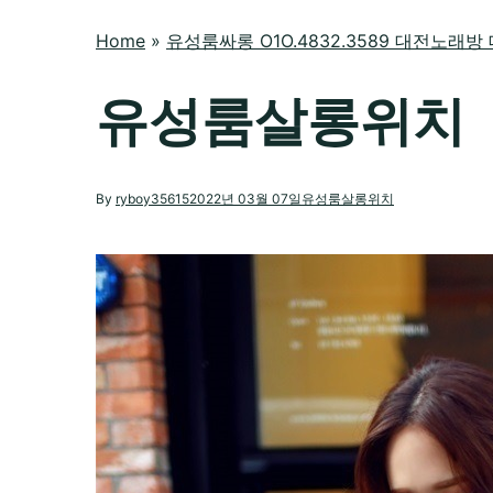
Home
»
유성룸싸롱 O1O.4832.3589 대전노
유성룸살롱위치
By
ryboy35615
2022년 03월 07일
유성룸살롱위치