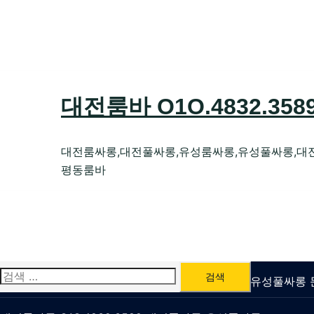
Skip
to
content
대전룸바 O1O.4832.35
대전룸싸롱,대전풀싸롱,유성룸싸롱,유성풀싸롱,대
평동룸바
검
유성룸싸롱 O1O.4832.3589 대전퍼블릭가라오케 유성풀싸
색: