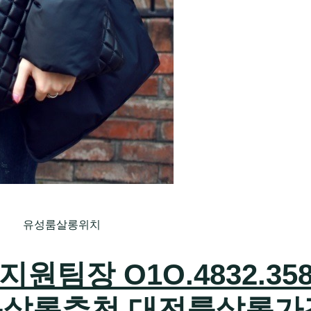
유성룸살롱위치
팀장 O1O.4832.358
룸살롱추천 대전룸살롱가