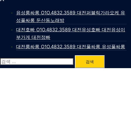
유성룸싸롱 O1O.4832.3589 대전퍼블릭가라오케 유
성풀싸롱 둔산동노래방
대전호빠 O1O.4832.3589 대전유성호빠 대전유성이
부가게 대전정빠
대전룸싸롱 O1O.4832.3589 대전풀싸롱 유성풀싸롱
검
색: