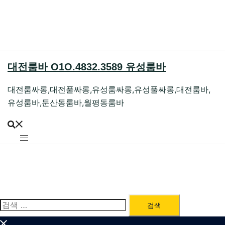
Skip
to
content
대전룸바 O1O.4832.3589 유성룸바
대전룸싸롱,대전풀싸롱,유성룸싸롱,유성풀싸롱,대전룸바,
유성룸바,둔산동룸바,월평동룸바
검
색: