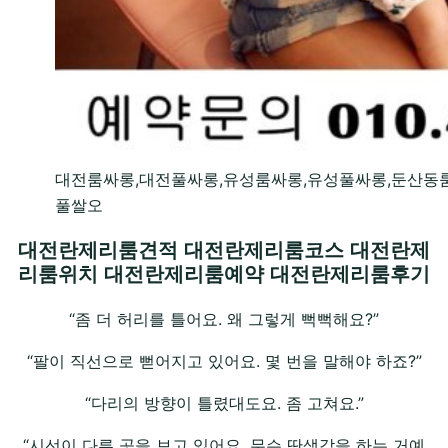
대전룸싸롱,대전풀싸롱,유성룸싸롱,유성풀싸롱,둔산동
풀쌀오
대전란제리룸견적 대전란제리룸코스 대전란제
리룸위치 대전란제리룸예약 대전란제리룸후기
“좀 더 허리를 틀어요. 왜 그렇게 뻑뻑해요?”
“팔이 직선으로 뻗어지고 있어요. 몇 번을 말해야 하죠?”
“다리의 방향이 틀렸대도요. 좀 고쳐요.”
“시선이 다른 곳을 보고 있어요. 무슨 딴생각을 하는 거예