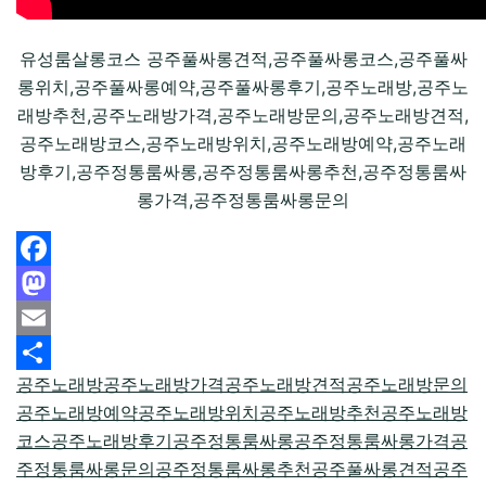
유성룸살롱코스 공주풀싸롱견적,공주풀싸롱코스,공주풀싸
롱위치,공주풀싸롱예약,공주풀싸롱후기,공주노래방,공주노
래방추천,공주노래방가격,공주노래방문의,공주노래방견적,
공주노래방코스,공주노래방위치,공주노래방예약,공주노래
방후기,공주정통룸싸롱,공주정통룸싸롱추천,공주정통룸싸
롱가격,공주정통룸싸롱문의
Facebook
Mastodon
Email
공주노래방
공주노래방가격
공주노래방견적
공주노래방문의
Share
공주노래방예약
공주노래방위치
공주노래방추천
공주노래방
코스
공주노래방후기
공주정통룸싸롱
공주정통룸싸롱가격
공
주정통룸싸롱문의
공주정통룸싸롱추천
공주풀싸롱견적
공주