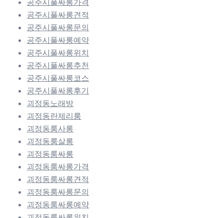
공주시풀싸롱가격
공주시풀싸롱견적
공주시풀싸롱문의
공주시풀싸롱예약
공주시풀싸롱위치
공주시풀싸롱추천
공주시풀싸롱코스
공주시풀싸롱후기
괴정동노래방
괴정동란제리룸
괴정동룸사롱
괴정동룸살롱
괴정동룸싸롱
괴정동룸싸롱가격
괴정동룸싸롱견적
괴정동룸싸롱문의
괴정동룸싸롱예약
괴정동룸싸롱위치