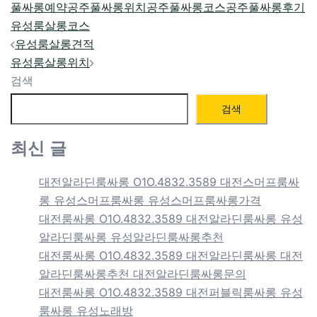
풀싸롱예약
공주풀싸롱위치
공주풀싸롱코스
공주풀싸롱후기
유성룸살롱코스
Post
유성룸살롱견적
navigation
유성룸살롱위치
검색
검색
최신 글
대전알라딘룸싸롱 O1O.4832.3589 대전스머프룸싸
롱 유성스머프룸싸롱 유성스머프룸싸롱가격
대전룸싸롱 O1O.4832.3589 대전알라딘룸싸롱 유성
알라딘룸싸롱 유성알라딘룸싸롱추천
대전룸싸롱 O1O.4832.3589 대전알라딘룸싸롱 대전
알라딘룸싸롱추천 대전알라딘룸싸롱문의
대전룸싸롱 O1O.4832.3589 대전퍼블릭룸싸롱 유성
룸싸롱 유성노래방