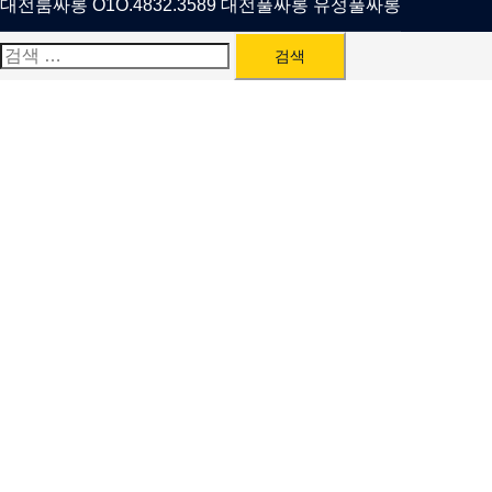
대전룸싸롱 O1O.4832.3589 대전풀싸롱 유성풀싸롱
검
색: