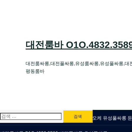
Skip
to
content
대전룸바 O1O.4832.35
대전룸싸롱,대전풀싸롱,유성룸싸롱,유성풀싸롱,대
평동룸바
검
유성룸싸롱 O1O.4832.3589 대전퍼블릭가라오케 유성풀싸롱
색: