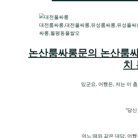
대전룸싸롱,대전풀싸롱,유성룸싸롱,유성풀싸
싸롱,월평동풀쌀오
논산룸싸롱문의 논산룸싸
치
있군요. 어쨌든, 저는 이
“당신
여느 때와 같은 대답, 어