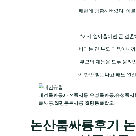
패턴에 당황해버렸다. 아르
“이제 열아홉이면 곧 결혼
바라는 건 부모 마음이니까
부모의 재능을 모두 물려받
이 반만 받는다고 해도 완
대전룸싸롱,대전풀싸롱,유성룸싸롱,유성풀싸
풀싸롱,월평동룸싸롱,월평동풀쌀오
논산룸싸롱후기 논