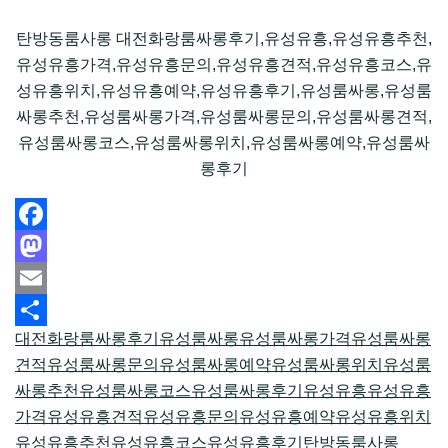
탄방동룸사롱 대전화랑룸싸롱후기,유성유흥,유성유흥추천,
유성유흥가격,유성유흥문의,유성유흥견적,유성유흥코스,유
성유흥위치,유성유흥예약,유성유흥후기,유성룸싸롱,유성룸
싸롱추천,유성룸싸롱가격,유성룸싸롱문의,유성룸싸롱견적,
유성룸싸롱코스,유성룸싸롱위치,유성룸싸롱예약,유성룸싸
롱후기
Facebook
Mastodon
Email
대전화랑룸싸롱후기
유성룸싸롱
유성룸싸롱가격
유성룸싸롱
Share
견적
유성룸싸롱문의
유성룸싸롱예약
유성룸싸롱위치
유성룸
싸롱추천
유성룸싸롱코스
유성룸싸롱후기
유성유흥
유성유흥
가격
유성유흥견적
유성유흥문의
유성유흥예약
유성유흥위치
유성유흥추천
유성유흥코스
유성유흥후기
탄방동룸사롱