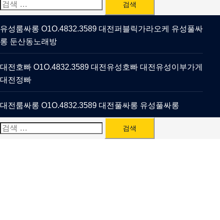
검
색:
유성룸싸롱 O1O.4832.3589 대전퍼블릭가라오케 유성풀싸
롱 둔산동노래방
대전호빠 O1O.4832.3589 대전유성호빠 대전유성이부가게
대전정빠
대전룸싸롱 O1O.4832.3589 대전풀싸롱 유성풀싸롱
검
색: