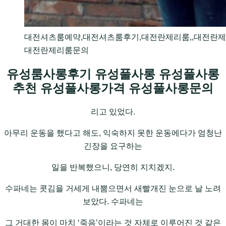
대전셔츠룸예약,대전셔츠룸후기,대전란제리룸,,대전란제
대전란제리룸문의
유성룸사롱후기 유성풀사롱 유성풀사롱
추천 유성풀사롱가격 유성풀사롱문의
리고 있었다.
아무리 운동을 했다고 해도, 익숙하지 못한 운동에다가 엄청난
긴장을 요구하는
일을 반복했으니, 당연히 지치겠지.
수파네는 콧김을 거세게 내뿜으면서 새빨개진 눈으로 날 노려
보았다. 수파네는
그 거대한 몸이 마치 ‘죽음’이라는 것 자체로 이루어진 것 같은