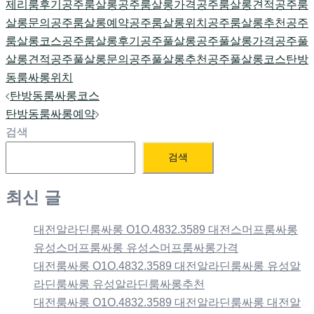
제리룸후기
공주룸살롱
공주룸살롱가격
공주룸살롱견적
공주룸
살롱문의
공주룸살롱예약
공주룸살롱위치
공주룸살롱추천
공주
룸살롱코스
공주룸살롱후기
공주풀살롱
공주풀살롱가격
공주풀
살롱견적
공주풀살롱문의
공주풀살롱추천
공주풀살롱코스
탄방
동룸싸롱위치
Post
탄방동룸싸롱코스
navigation
탄방동룸싸롱예약
검색
검색
최신 글
대전알라딘룸싸롱 O1O.4832.3589 대전스머프룸싸롱
유성스머프룸싸롱 유성스머프룸싸롱가격
대전룸싸롱 O1O.4832.3589 대전알라딘룸싸롱 유성알
라딘룸싸롱 유성알라딘룸싸롱추천
대전룸싸롱 O1O.4832.3589 대전알라딘룸싸롱 대전알