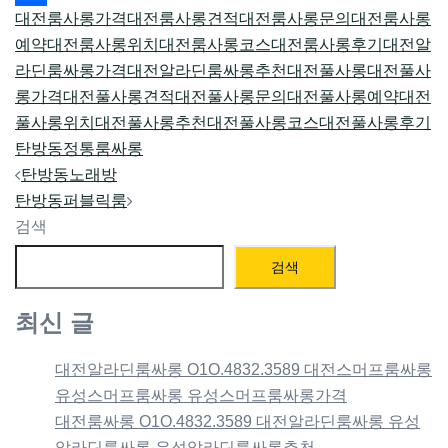
대전룸사롱가격
대전룸사롱견적
대전룸사롱문의
대전룸사롱
Share
예약
대전룸사롱위치
대전룸사롱코스
대전룸사롱후기
대전알
라딘룸싸롱가격
대전알라딘룸싸롱추천
대전풀사롱
대전풀사
롱가격
대전풀사롱견적
대전풀사롱문의
대전풀사롱예약
대전
풀사롱위치
대전풀사롱추천
대전풀사롱코스
대전풀사롱후기
탄방동정통룸싸롱
Post
탄방동노래방
navigation
탄방동퍼블릭룸
검색
검색
최신 글
대전알라딘룸싸롱 O1O.4832.3589 대전스머프룸싸롱
유성스머프룸싸롱 유성스머프룸싸롱가격
대전룸싸롱 O1O.4832.3589 대전알라딘룸싸롱 유성
알라딘룸싸롱 유성알라딘룸싸롱추천