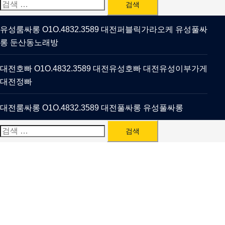
검
색:
유성룸싸롱 O1O.4832.3589 대전퍼블릭가라오케 유성풀싸
롱 둔산동노래방
대전호빠 O1O.4832.3589 대전유성호빠 대전유성이부가게
대전정빠
대전룸싸롱 O1O.4832.3589 대전풀싸롱 유성풀싸롱
검
색: