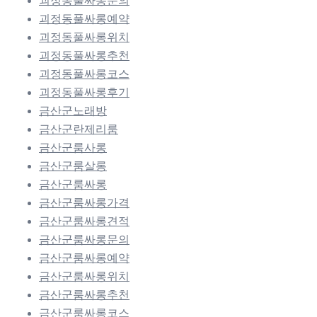
괴정동풀싸롱문의
괴정동풀싸롱예약
괴정동풀싸롱위치
괴정동풀싸롱추천
괴정동풀싸롱코스
괴정동풀싸롱후기
금산군노래방
금산군란제리룸
금산군룸사롱
금산군룸살롱
금산군룸싸롱
금산군룸싸롱가격
금산군룸싸롱견적
금산군룸싸롱문의
금산군룸싸롱예약
금산군룸싸롱위치
금산군룸싸롱추천
금산군룸싸롱코스