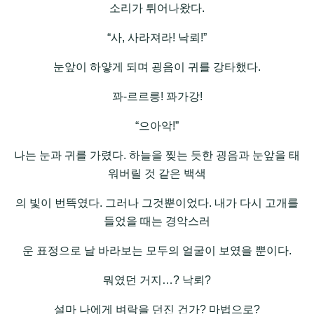
소리가 튀어나왔다.
“사, 사라져라! 낙뢰!”
눈앞이 하얗게 되며 굉음이 귀를 강타했다.
꽈-르르릉! 꽈가강!
“으아악!”
나는 눈과 귀를 가렸다. 하늘을 찢는 듯한 굉음과 눈앞을 태
워버릴 것 같은 백색
의 빛이 번뜩였다. 그러나 그것뿐이었다. 내가 다시 고개를
들었을 때는 경악스러
운 표정으로 날 바라보는 모두의 얼굴이 보였을 뿐이다.
뭐였던 거지…? 낙뢰?
설마 나에게 벼락을 던진 건가? 마법으로?