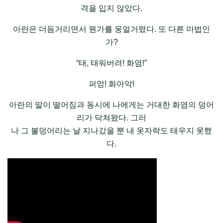
격을 입지 않았다.
아란은 더듬거리면서 뭔가를 웅얼거렸다. 또 다른 마법인
가?
“태, 태워버려! 화염!”
퍼엉! 화아악!
아란의 말이 떨어짐과 동시에 나에게는 거대한 화염의 덩어
리가 닥쳐왔다. 그러
나 그 불덩어리는 날 지나갔을 뿐 내 옷자락도 태우지 못했
다.