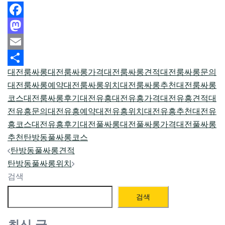
Facebook
Mastodon
Email
대전룸싸롱
대전룸싸롱가격
대전룸싸롱견적
대전룸싸롱문의
Share
대전룸싸롱예약
대전룸싸롱위치
대전룸싸롱추천
대전룸싸롱
코스
대전룸싸롱후기
대전유흥
대전유흥가격
대전유흥견적
대
전유흥문의
대전유흥예약
대전유흥위치
대전유흥추천
대전유
흥코스
대전유흥후기
대전풀싸롱
대전풀싸롱가격
대전풀싸롱
추천
탄방동풀싸롱코스
Post
탄방동풀싸롱견적
navigation
탄방동풀싸롱위치
검색
검색
최신 글