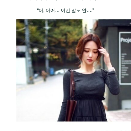
“어, 어어… 이건 말도 안….”