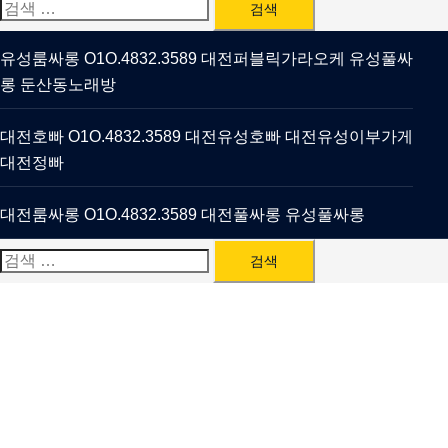
검
색:
유성룸싸롱 O1O.4832.3589 대전퍼블릭가라오케 유성풀싸
롱 둔산동노래방
대전호빠 O1O.4832.3589 대전유성호빠 대전유성이부가게
대전정빠
대전룸싸롱 O1O.4832.3589 대전풀싸롱 유성풀싸롱
검
색: