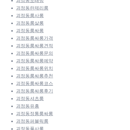
괴정동노래방
괴정동란제리룸
괴정동룸사롱
괴정동룸살롱
괴정동룸싸롱
괴정동룸싸롱가격
괴정동룸싸롱견적
괴정동룸싸롱문의
괴정동룸싸롱예약
괴정동룸싸롱위치
괴정동룸싸롱추천
괴정동룸싸롱코스
괴정동룸싸롱후기
괴정동셔츠룸
괴정동유흥
괴정동정통룸싸롱
괴정동퍼블릭룸
괴정동풀사롱