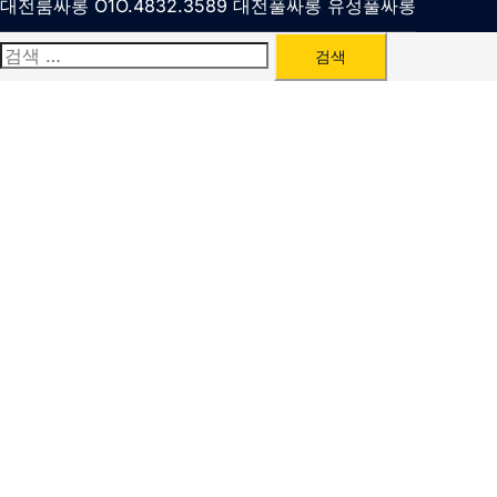
대전룸싸롱 O1O.4832.3589 대전풀싸롱 유성풀싸롱
검
색: