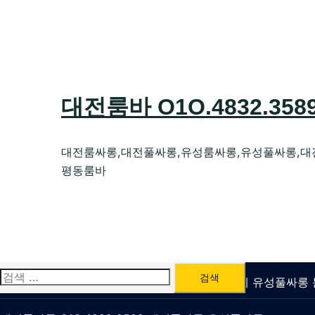
Skip
to
content
대전룸바 O1O.4832.35
대전룸싸롱,대전풀싸롱,유성룸싸롱,유성풀싸롱,대
평동룸바
검
유성룸싸롱 O1O.4832.3589 대전퍼블릭가라오케 유성풀싸
색: