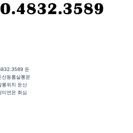
2.3589 둔
둔산동룸살롱문
살롱위치 둔산
 장미연은 회심