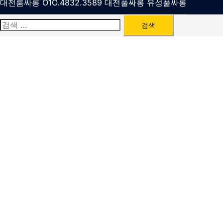
대전룸싸롱 O1O.4832.3589 대전풀싸롱 유성풀싸롱
검
색: