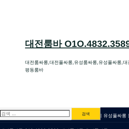
Skip
to
content
대전룸바 O1O.4832.35
대전룸싸롱,대전풀싸롱,유성룸싸롱,유성풀싸롱,대
평동룸바
검
유성룸싸롱 O1O.4832.3589 대전퍼블릭가라오케 유성풀싸
색: