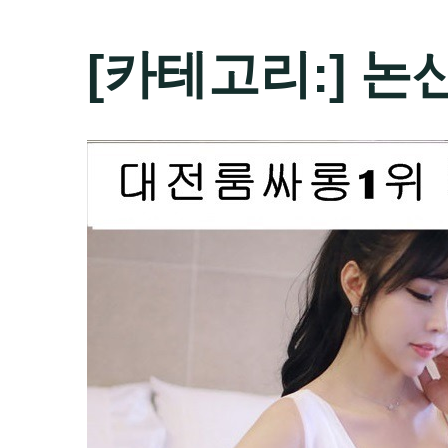
[카테고리:]
논