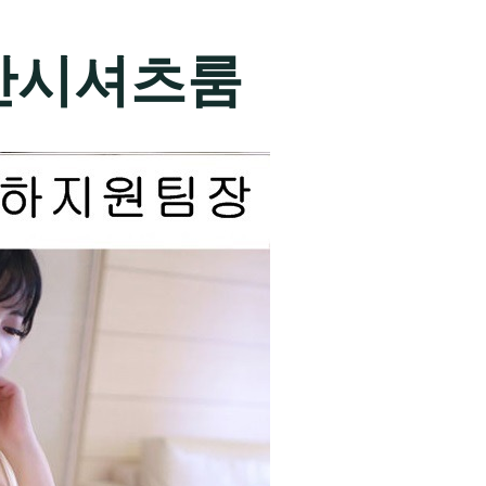
산시셔츠룸