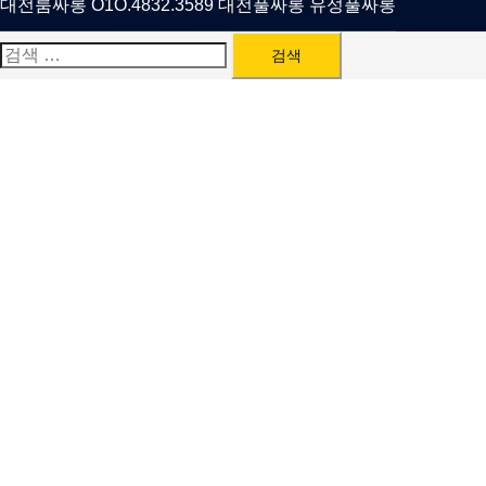
대전룸싸롱 O1O.4832.3589 대전풀싸롱 유성풀싸롱
검
색: