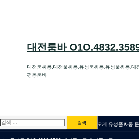
Skip
to
content
대전룸바 O1O.4832.35
대전룸싸롱,대전풀싸롱,유성룸싸롱,유성풀싸롱,대
평동룸바
검
유성룸싸롱 O1O.4832.3589 대전퍼블릭가라오케 유성풀싸롱
색: