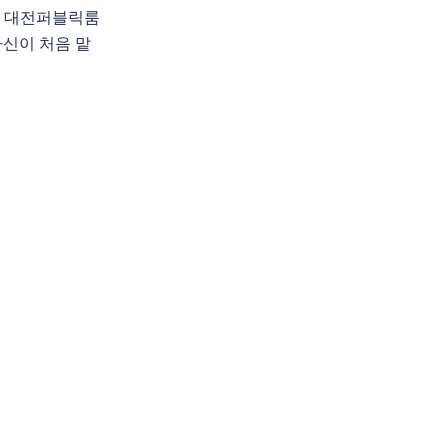
싸롱 대전퍼블릭룸
자신이 처음 맡