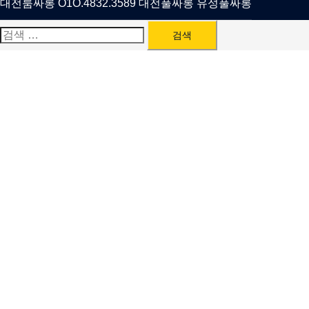
대전룸싸롱 O1O.4832.3589 대전풀싸롱 유성풀싸롱
검
색: