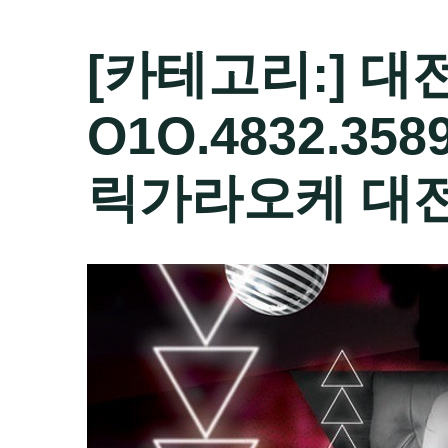
[카테고리:]
대
O1O.4832.3
릭가라오케 대