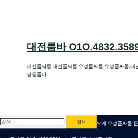
Skip
to
content
대전룸바 O1O.4832.35
대전룸싸롱,대전풀싸롱,유성룸싸롱,유성풀싸롱,대
평동룸바
검
유성룸싸롱 O1O.4832.3589 대전퍼블릭가라오케 유성풀싸롱
색: