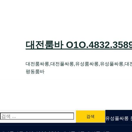
Skip
to
content
대전룸바 O1O.4832.35
대전룸싸롱,대전풀싸롱,유성룸싸롱,유성풀싸롱,대
평동룸바
검
유성룸싸롱 O1O.4832.3589 대전퍼블릭가라오케 유성풀싸
색: