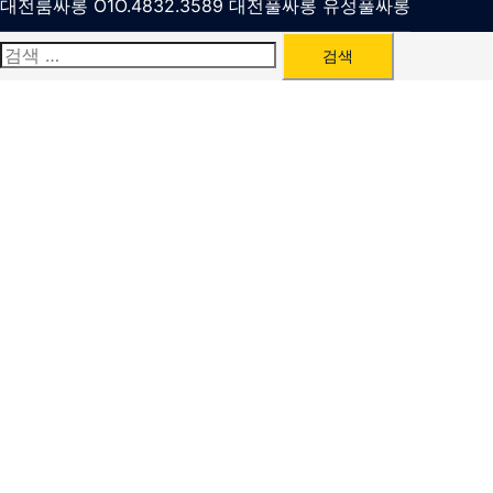
대전룸싸롱 O1O.4832.3589 대전풀싸롱 유성풀싸롱
검
색: