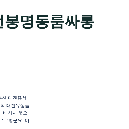
전봉명동룸싸롱
롱추천 대전유성
적 대전유성풀
 배시시 웃으
 “그렇군요. 아