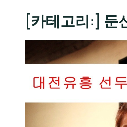
[카테고리:]
둔