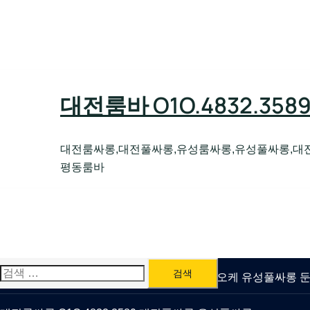
Skip
to
content
대전룸바 O1O.4832.35
대전룸싸롱,대전풀싸롱,유성룸싸롱,유성풀싸롱,대
평동룸바
검
유성룸싸롱 O1O.4832.3589 대전퍼블릭가라오케 유성풀싸롱
색: