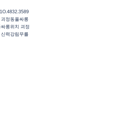
4832.3589
 괴정동풀싸롱
풀싸롱위치 괴정
가 신력강림무를