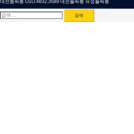
대전룸싸롱 O1O.4832.3589 대전풀싸롱 유성풀싸롱
검
색: