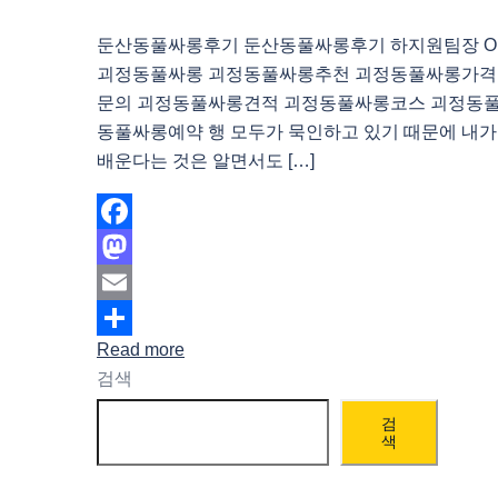
둔산동풀싸롱후기 둔산동풀싸롱후기 하지원팀장 O1O.
괴정동풀싸롱 괴정동풀싸롱추천 괴정동풀싸롱가격
문의 괴정동풀싸롱견적 괴정동풀싸롱코스 괴정동
동풀싸롱예약 행 모두가 묵인하고 있기 때문에 내
배운다는 것은 알면서도 […]
Facebook
Mastodon
Email
Read more
Share
검색
검
색