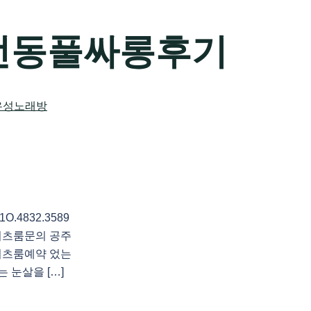
전동풀싸롱후기
4832.3589
셔츠룸문의 공주
셔츠룸예약 었는
는 눈살을 […]