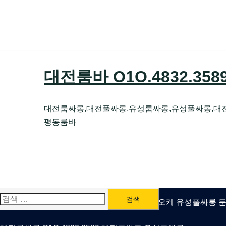
Skip
to
content
대전룸바 O1O.4832.35
대전룸싸롱,대전풀싸롱,유성룸싸롱,유성풀싸롱,대
평동룸바
검
유성룸싸롱 O1O.4832.3589 대전퍼블릭가라오케 유성풀싸롱
색: