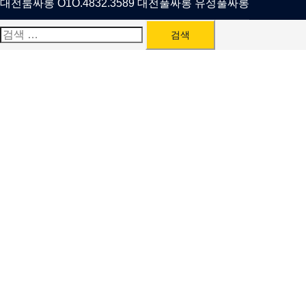
대전룸싸롱 O1O.4832.3589 대전풀싸롱 유성풀싸롱
검
색: