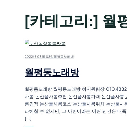
[카테고리:]
월
2022년 03월 08일
월평동노래방
월평동노래방
월평동노래방 월평동노래방 하지원팀장 O1O.4832.
사롱 논산풀사롱추천 논산풀사롱가격 논산풀사롱
롱견적 논산풀사롱코스 논산풀사롱위치 논산풀사
파헤칠 수 없지만, 그 아란이라는 어린 인간은 대
[…]