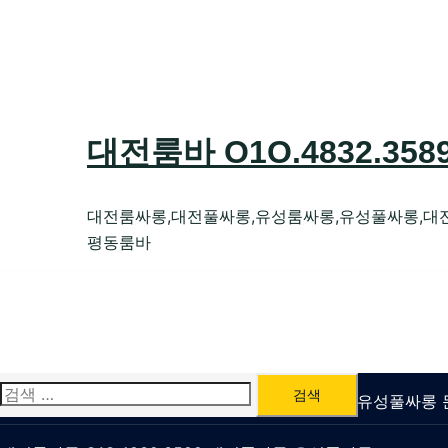
Skip
to
content
대전룸바 O1O.4832.35
대전룸싸롱,대전풀싸롱,유성룸싸롱,유성풀싸롱,대
평동룸바
검
유성룸싸롱 O1O.4832.3589 대전퍼블릭가라오케 유성풀싸
색: