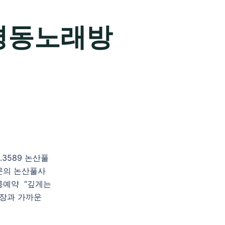
평동노래방
3589 논산풀
문의 논산풀사
롱예약 “깊게는
족장과 가까운