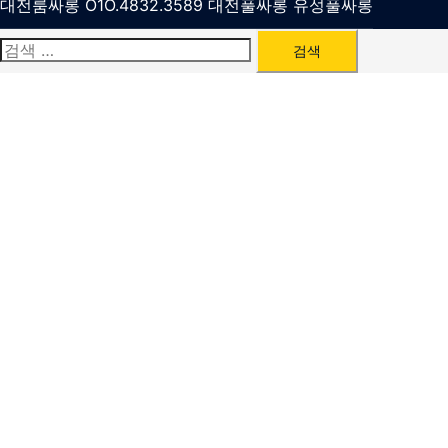
대전룸싸롱 O1O.4832.3589 대전풀싸롱 유성풀싸롱
검
색: