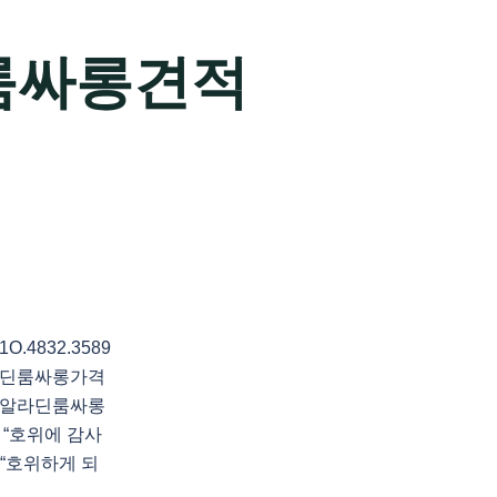
룸싸롱견적
4832.3589
라딘룸싸롱가격
전알라딘룸싸롱
“호위에 감사
 “호위하게 되