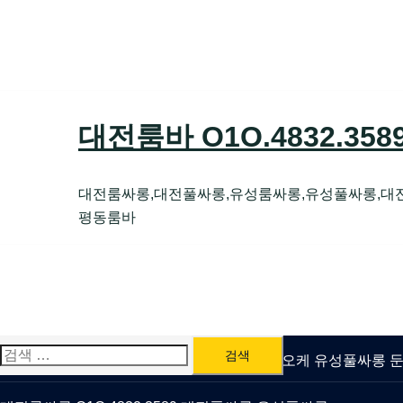
Skip
to
content
대전룸바 O1O.4832.35
대전룸싸롱,대전풀싸롱,유성룸싸롱,유성풀싸롱,대
평동룸바
검
유성룸싸롱 O1O.4832.3589 대전퍼블릭가라오케 유성풀싸롱
색: