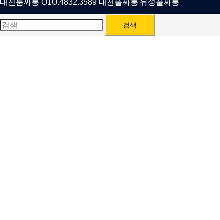
대전룸싸롱 O1O.4832.3589 대전풀싸롱 유성풀싸롱
검
색: