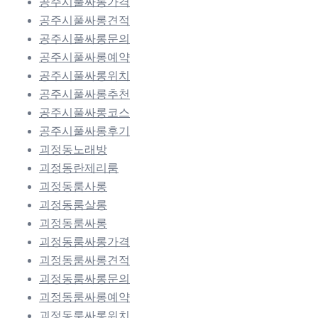
공주시풀싸롱가격
공주시풀싸롱견적
공주시풀싸롱문의
공주시풀싸롱예약
공주시풀싸롱위치
공주시풀싸롱추천
공주시풀싸롱코스
공주시풀싸롱후기
괴정동노래방
괴정동란제리룸
괴정동룸사롱
괴정동룸살롱
괴정동룸싸롱
괴정동룸싸롱가격
괴정동룸싸롱견적
괴정동룸싸롱문의
괴정동룸싸롱예약
괴정동룸싸롱위치