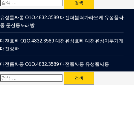
검
색:
유성룸싸롱 O1O.4832.3589 대전퍼블릭가라오케 유성풀싸
롱 둔산동노래방
대전호빠 O1O.4832.3589 대전유성호빠 대전유성이부가게
대전정빠
대전룸싸롱 O1O.4832.3589 대전풀싸롱 유성풀싸롱
검
색: