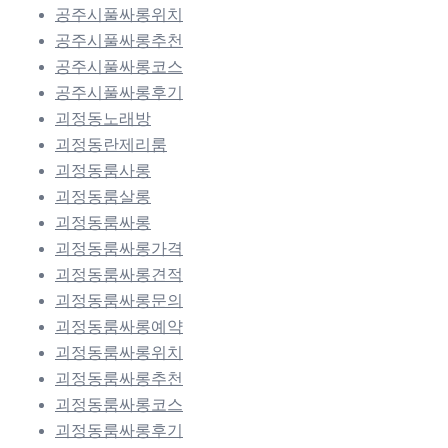
공주시풀싸롱위치
공주시풀싸롱추천
공주시풀싸롱코스
공주시풀싸롱후기
괴정동노래방
괴정동란제리룸
괴정동룸사롱
괴정동룸살롱
괴정동룸싸롱
괴정동룸싸롱가격
괴정동룸싸롱견적
괴정동룸싸롱문의
괴정동룸싸롱예약
괴정동룸싸롱위치
괴정동룸싸롱추천
괴정동룸싸롱코스
괴정동룸싸롱후기