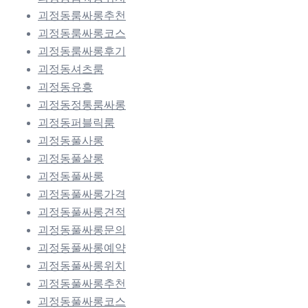
괴정동룸싸롱추천
괴정동룸싸롱코스
괴정동룸싸롱후기
괴정동셔츠룸
괴정동유흥
괴정동정통룸싸롱
괴정동퍼블릭룸
괴정동풀사롱
괴정동풀살롱
괴정동풀싸롱
괴정동풀싸롱가격
괴정동풀싸롱견적
괴정동풀싸롱문의
괴정동풀싸롱예약
괴정동풀싸롱위치
괴정동풀싸롱추천
괴정동풀싸롱코스