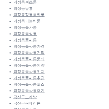
괴정동셔츠룸
괴정동유흥
괴정동정통룸싸롱
괴정동퍼블릭룸
괴정동풀사롱
괴정동풀살롱
괴정동풀싸롱
괴정동풀싸롱가격
괴정동풀싸롱견적
괴정동풀싸롱문의
괴정동풀싸롱예약
괴정동풀싸롱위치
괴정동풀싸롱추천
괴정동풀싸롱코스
괴정동풀싸롱후기
금산군노래방
금산군란제리룸