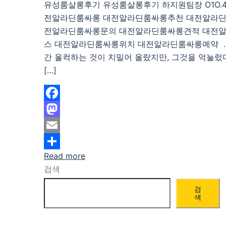
유성룸살롱후기 유성룸살롱후기 하지원팀장 O1O.483
전알라딘룸싸롱 대전알라딘룸싸롱추천 대전알라딘
전알라딘룸싸롱문의 대전알라딘룸싸롱견적 대전
스 대전알라딘룸싸롱위치 대전알라딘룸싸롱예약 …
간 울컥하는 것이 치밀어 올랐지만, 그것을 억눌렀다
[…]
Facebook
Mastodon
Email
Read more
Share
검색
검
색