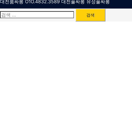
대전룸싸롱 O1O.4832.3589 대전풀싸롱 유성풀싸롱
검
색: