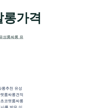
살롱가격
룸싸롱추천 유성
코렛룸싸롱견적
성초코렛룸싸롱
인사를 받은 이