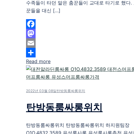
수족들이 타던 말은 춤꾼들이 교대로 타기로 했다.
꾼들을 대신 […]
Facebook
Mastodon
Email
Read more
Share
2022년 03월 08일
탄방동룸싸롱위치
탄방동룸싸롱위치
탄방동룸싸롱위치 탄방동룸싸롱위치 하지원팀장
O1O.4832.3589 유성룸사롱 유성룸사롱추천 유