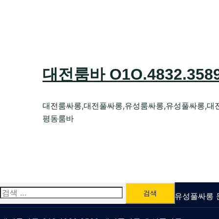
Skip
to
content
대전룸바 O1O.4832.35
대전룸싸롱,대전풀싸롱,유성룸싸롱,유성풀싸롱,대
평동룸바
검
유성룸싸롱 O1O.4832.3589 대전퍼블릭가라오케 유성풀싸
색: