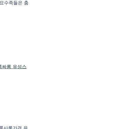
 요수족들은 춤
성룸사롱가격 유