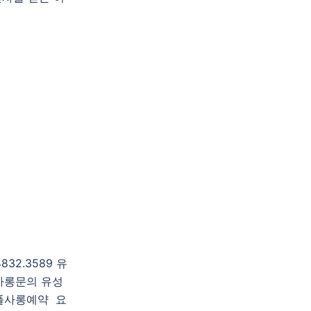
2.3589 유
사롱문의 유성
풀사롱예약 요