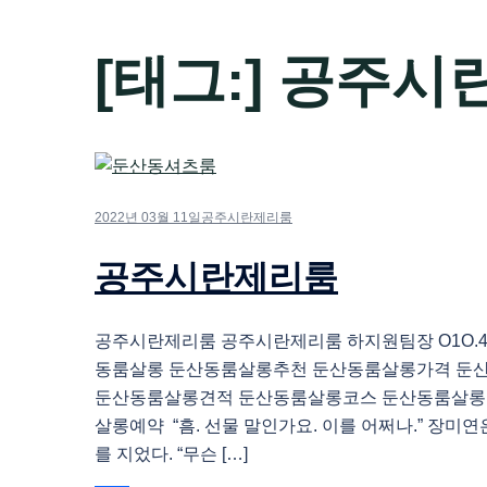
[태그:]
공주시
2022년 03월 11일
공주시란제리룸
공주시란제리룸
공주시란제리룸 공주시란제리룸 하지원팀장 O1O.483
동룸살롱 둔산동룸살롱추천 둔산동룸살롱가격 둔
둔산동룸살롱견적 둔산동룸살롱코스 둔산동룸살롱
살롱예약 “흠. 선물 말인가요. 이를 어쩌나.” 장미
를 지었다. “무슨 […]