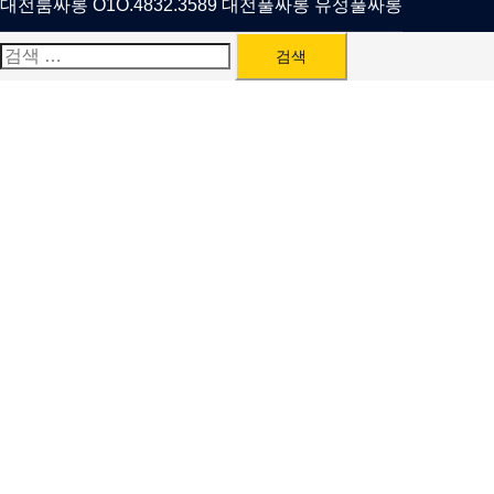
대전룸싸롱 O1O.4832.3589 대전풀싸롱 유성풀싸롱
검
색: