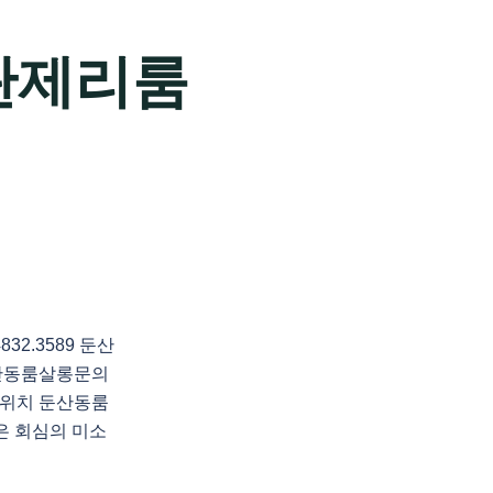
란제리룸
2.3589 둔산
산동룸살롱문의
위치 둔산동룸
연은 회심의 미소