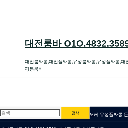
Skip
to
content
대전룸바 O1O.4832.35
대전룸싸롱,대전풀싸롱,유성룸싸롱,유성풀싸롱,대
평동룸바
검
유성룸싸롱 O1O.4832.3589 대전퍼블릭가라오케 유성풀싸롱
색: