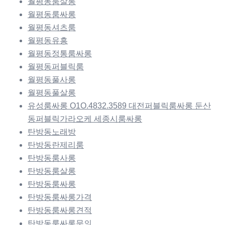
월평동룸살롱
월평동룸싸롱
월평동셔츠룸
월평동유흥
월평동정통룸싸롱
월평동퍼블릭룸
월평동풀사롱
월평동풀살롱
유성룸싸롱 O1O.4832.3589 대전퍼블릭룸싸롱 둔산
동퍼블릭가라오케 세종시룸싸롱
탄방동노래방
탄방동란제리룸
탄방동룸사롱
탄방동룸살롱
탄방동룸싸롱
탄방동룸싸롱가격
탄방동룸싸롱견적
탄방동룸싸롱문의