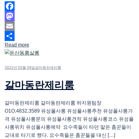
Facebook
Mastodon
Email
Read more
Share
2022년 03월 09일
갈마동란제리룸
갈마동란제리룸
갈마동란제리룸 갈마동란제리룸 하지원팀장
O1O.4832.3589 유성풀사롱 유성풀사롱추천 유성풀사롱가
격 유성풀사롱문의 유성풀사롱견적 유성풀사롱코스 유성풀
사롱위치 유성풀사롱예약 요수족들이 타던 말은 춤꾼들이
교대로 타기로 했다. 요수족들은 춤꾼들을 대신 […]