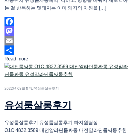
사롱위치 유성룸사롱예약 격하고, 방향을 바꿔서 재도약하
는 걸 반복하는 멧돼지는 이미 돼지의 차원을 […]
Facebook
Mastodon
Email
Read more
Share
2022년 03월 07일
유성룸살롱후기
유성룸살롱후기
유성룸살롱후기 유성룸살롱후기 하지원팀장
O1O.4832.3589 대전알라딘룸싸롱 대전알라딘룸싸롱추천