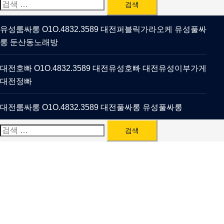
검
색:
유성룸싸롱 O1O.4832.3589 대전퍼블릭가라오케 유성풀싸
롱 둔산동노래방
대전호빠 O1O.4832.3589 대전유성호빠 대전유성이부가게
대전정빠
대전룸싸롱 O1O.4832.3589 대전풀싸롱 유성풀싸롱
검
색: